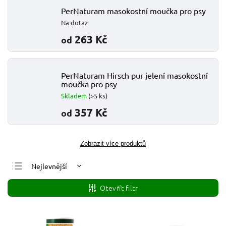
PerNaturam masokostní moučka pro psy
Na dotaz
263 Kč
od
PerNaturam Hirsch pur jelení masokostní
moučka pro psy
Skladem
(>5 ks)
357 Kč
od
Zobrazit více produktů
Nejlevnější
Nejdražší
Otevřít filtr
Nejprodávanější
Abecedně