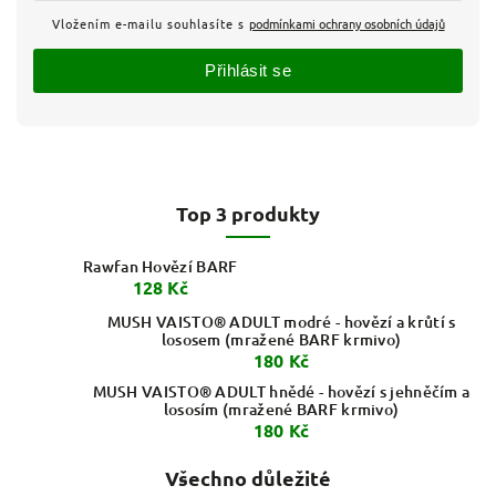
Vložením e-mailu souhlasíte s
podmínkami ochrany osobních údajů
Přihlásit se
Top 3 produkty
Rawfan Hovězí BARF
128 Kč
MUSH VAISTO® ADULT modré - hovězí a krůtí s
lososem (mražené BARF krmivo)
180 Kč
MUSH VAISTO® ADULT hnědé - hovězí s jehněčím a
lososím (mražené BARF krmivo)
180 Kč
Všechno důležité