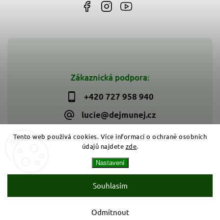
Zákaznická podpora:
+420 727 958 940
lucie@dejmunej.cz
Tento web používá cookies. Více informací o ochraně osobních
údajů najdete
zde
.
Copyright 2026
Dejmunej.cz
. Všechna práva vyhrazena.
Nastavení
Upravit nastavení cookies
Vytvořil
Shoptet
| Design
Shoptak.cz
Souhlasím
Odmítnout