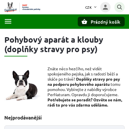
CZK
Prázdný košík
Hledat
Pohybový aparát a klouby
(doplňky stravy pro psy)
Znáte něco hezčího, než vidět
spokojeného pejska, jak s radostí běží a
skáče po trávě?
Doplňky stravy pro psy
na podporu pohybového aparátu
tomu
pomohou. Vybírejte z nabídky výrobce
PerNaturam. Opravdu ji doporučujeme.
Potřebujete se poradit? Ozvěte se nám,
rádi to pro vás zdarma uděláme.
Nejprodávanější