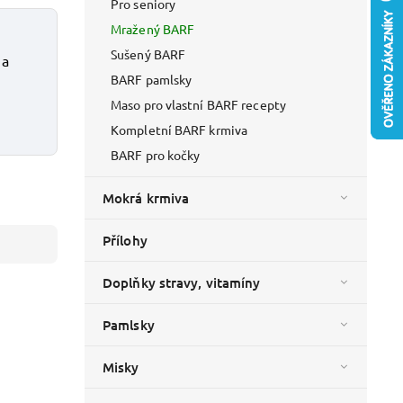
Pro seniory
Mražený BARF
Sušený BARF
 a
BARF pamlsky
Maso pro vlastní BARF recepty
Kompletní BARF krmiva
BARF pro kočky
Mokrá krmiva
Přílohy
Doplňky stravy, vitamíny
Pamlsky
Misky