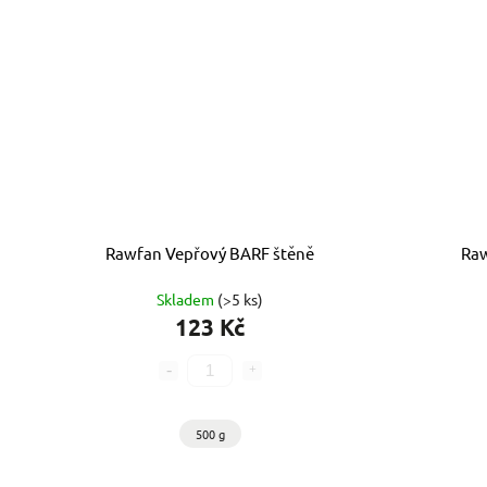
Rawfan Vepřový BARF štěně
Ra
Skladem
(>5 ks)
123 Kč
500 g