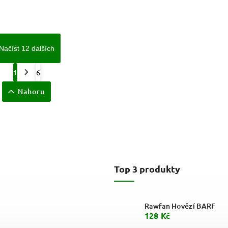
Načíst 12 dalších
1
6
Nahoru
Top 3 produkty
Rawfan Hovězí BARF
128 Kč