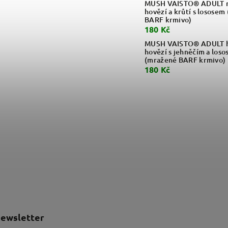
MUSH VAISTO® ADULT m
hovězí a krůtí s lososem
BARF krmivo)
180 Kč
MUSH VAISTO® ADULT h
hovězí s jehněčím a loso
(mražené BARF krmivo)
180 Kč
newsletter