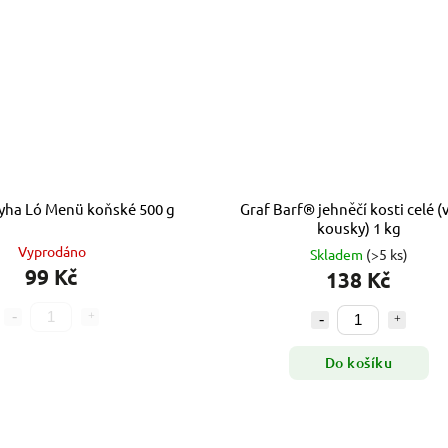
yha Ló Menü koňské 500 g
Graf Barf® jehněčí kosti celé (
kousky) 1 kg
Vyprodáno
Skladem
(>5 ks)
99 Kč
138 Kč
Do košíku