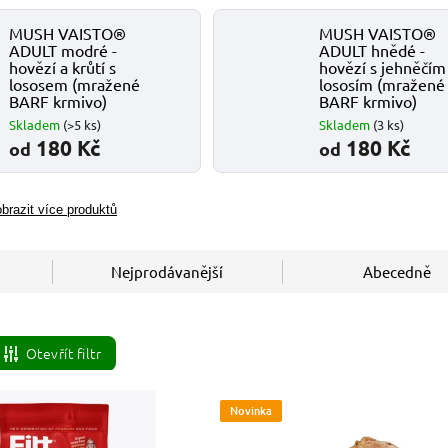
MUSH VAISTO®
MUSH VAISTO®
ADULT modré -
ADULT hnědé -
hovězí a krůtí s
hovězí s jehněčím
lososem (mražené
lososím (mražené
BARF krmivo)
BARF krmivo)
Skladem
(>5 ks)
Skladem
(3 ks)
180 Kč
180 Kč
od
od
brazit více produktů
Nejprodávanější
Abecedně
Otevřít filtr
Novinka