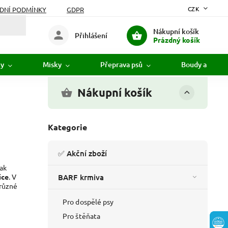
CZK
DNÍ PODMÍNKY
GDPR
Nákupní košík
Přihlášení
Prázdný košík
ky
Misky
Přeprava psů
Boudy a pelíšk
Nákupní košík
Kategorie
✅ Akční zboží
jak
ice
. V
BARF krmiva
 různé
Pro dospělé psy
Pro štěňata