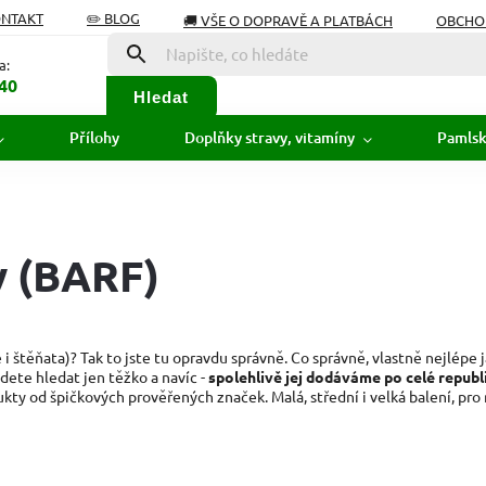
ONTAKT
✏️ BLOG
🚚 VŠE O DOPRAVĚ A PLATBÁCH
OBCHO
Í OD SMLOUVY
SLOVNÍK POJMŮ
a:
40
Hledat
Přílohy
Doplňky stravy, vitamíny
Pamls
y (BARF)
i štěňata)? Tak to jste tu opravdu správně. Co správně, vlastně nejlépe 
dete hledat jen těžko a navíc -
spolehlivě jej dodáváme po celé republ
 od špičkových prověřených značek. Malá, střední i velká balení, pro