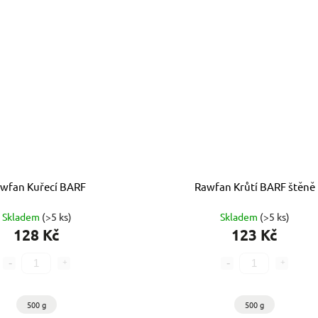
wfan Kuřecí BARF
Rawfan Krůtí BARF štěně
Skladem
(>5 ks)
Skladem
(>5 ks)
128 Kč
123 Kč
500 g
500 g