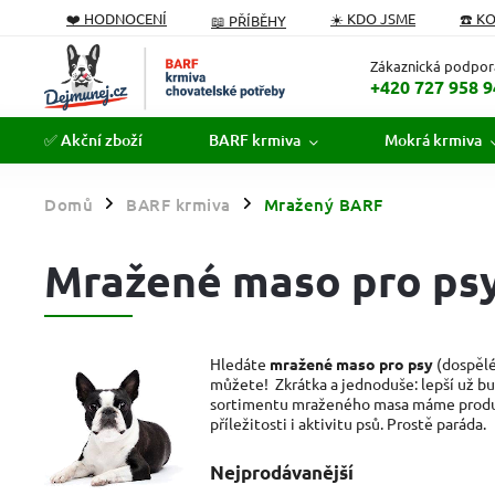
❤️ HODNOCENÍ
☀️ KDO JSME
☎️ K
📖 PŘÍBĚHY
PODÁVÁME POMOCNOU TLAPKU
FORMULÁŘ ODSTOUPEN
Zákaznická podpor
+420 727 958 9
✅ Akční zboží
BARF krmiva
Mokrá krmiva
Domů
BARF krmiva
Mražený BARF
/
/
Mražené maso pro ps
Hledáte
mražené maso pro psy
(dospělé 
můžete! Zkrátka a jednoduše: lepší už bu
sortimentu mraženého masa máme produkty
příležitosti i aktivitu psů. Prostě paráda.
Nejprodávanější