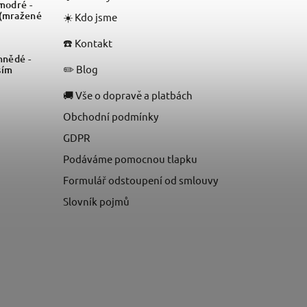
odré -
 (mražené
☀️ Kdo jsme
☎️ Kontakt
nědé -
✏️ Blog
sím
🚚 Vše o dopravě a platbách
Obchodní podmínky
GDPR
Podáváme pomocnou tlapku
Formulář odstoupení od smlouvy
Slovník pojmů