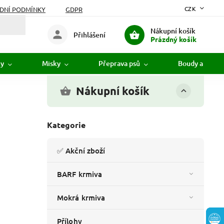
CZK
DNÍ PODMÍNKY
GDPR
Nákupní košík
Přihlášení
Prázdný košík
ky
Misky
Přeprava psů
Boudy a pelíšk
Nákupní košík
Kategorie
✅ Akční zboží
BARF krmiva
Mokrá krmiva
Přílohy