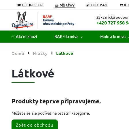
❤️ HODNOCENÍ
☀️ KDO JSME
☎️ K
📖 PŘÍBĚHY
PODÁVÁME POMOCNOU TLAPKU
FORMULÁŘ ODSTOUPEN
Zákaznická podpor
+420 727 958 9
✅ Akční zboží
BARF krmiva
Mokrá krmiva
Domů
Hračky
Látkové
/
/
Látkové
Produkty teprve připravujeme.
Můžete se ale podívat na ostatní kategorie.
Zpět do obchodu