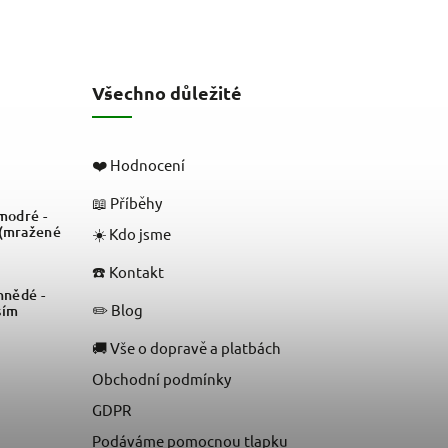
Všechno důležité
❤️ Hodnocení
📖 Příběhy
odré -
 (mražené
☀️ Kdo jsme
☎️ Kontakt
nědé -
✏️ Blog
sím
🚚 Vše o dopravě a platbách
Obchodní podmínky
GDPR
Podáváme pomocnou tlapku