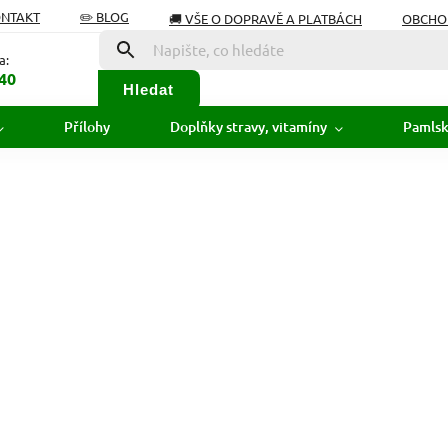
ONTAKT
✏️ BLOG
🚚 VŠE O DOPRAVĚ A PLATBÁCH
OBCHO
Í OD SMLOUVY
SLOVNÍK POJMŮ
a:
40
Hledat
Přílohy
Doplňky stravy, vitamíny
Pamls