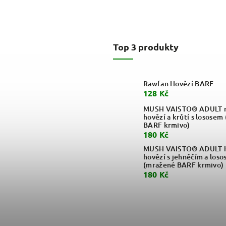
Top 3 produkty
Rawfan Hovězí BARF
128 Kč
MUSH VAISTO® ADULT m
hovězí a krůtí s lososem
BARF krmivo)
180 Kč
MUSH VAISTO® ADULT h
hovězí s jehněčím a loso
(mražené BARF krmivo)
180 Kč