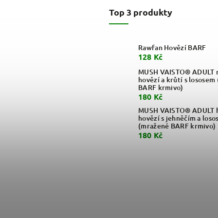
Top 3 produkty
Rawfan Hovězí BARF
128 Kč
MUSH VAISTO® ADULT m
hovězí a krůtí s lososem
BARF krmivo)
180 Kč
MUSH VAISTO® ADULT h
hovězí s jehněčím a loso
(mražené BARF krmivo)
180 Kč