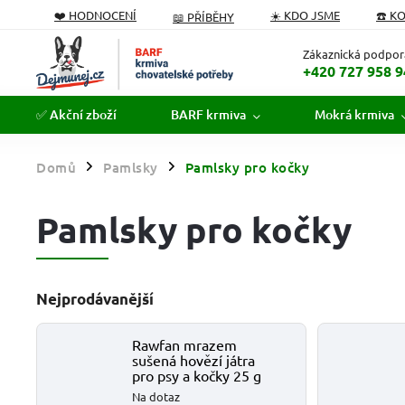
❤️ HODNOCENÍ
☀️ KDO JSME
☎️ K
📖 PŘÍBĚHY
PODÁVÁME POMOCNOU TLAPKU
FORMULÁŘ ODSTOUPEN
Zákaznická podpor
+420 727 958 9
✅ Akční zboží
BARF krmiva
Mokrá krmiva
Domů
Pamlsky
Pamlsky pro kočky
/
/
Pamlsky pro kočky
Nejprodávanější
Rawfan mrazem
sušená hovězí játra
pro psy a kočky 25 g
Na dotaz