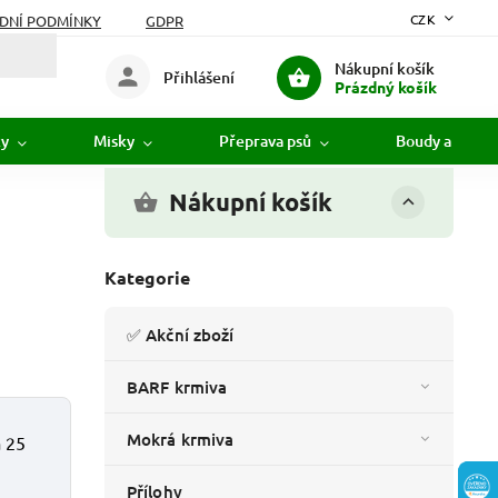
CZK
DNÍ PODMÍNKY
GDPR
Nákupní košík
Přihlášení
Prázdný košík
ky
Misky
Přeprava psů
Boudy a pelíšk
Nákupní košík
Kategorie
✅ Akční zboží
BARF krmiva
Mokrá krmiva
a 25
Přílohy