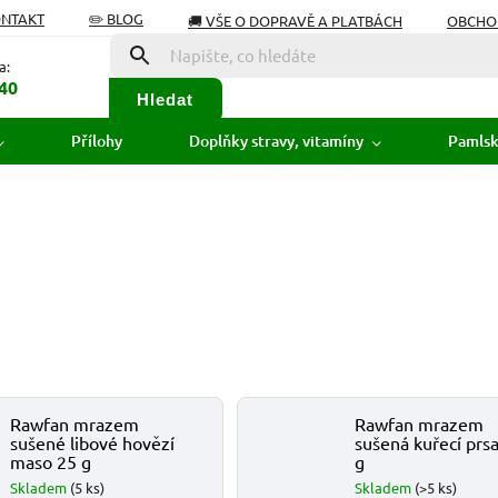
ONTAKT
✏️ BLOG
🚚 VŠE O DOPRAVĚ A PLATBÁCH
OBCHO
Í OD SMLOUVY
SLOVNÍK POJMŮ
a:
40
Hledat
Přílohy
Doplňky stravy, vitamíny
Pamls
Rawfan mrazem
Rawfan mrazem
sušené libové hovězí
sušená kuřecí prs
maso 25 g
g
Skladem
(5 ks)
Skladem
(>5 ks)