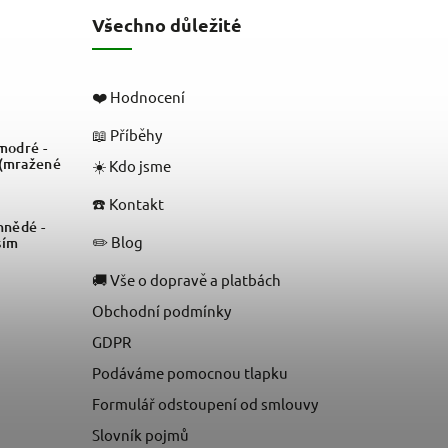
Všechno důležité
❤️ Hodnocení
📖 Příběhy
odré -
 (mražené
☀️ Kdo jsme
☎️ Kontakt
nědé -
✏️ Blog
sím
🚚 Vše o dopravě a platbách
Obchodní podmínky
GDPR
Podáváme pomocnou tlapku
Formulář odstoupení od smlouvy
Slovník pojmů