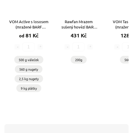
VOM Active s lososem
Rawfan Mrazem
VOM Taste 
(mražené BARF
sušený hovězí BARF
(mražené
krmivo)
kompletní
krmiv
81 Kč
431 Kč
128 
od
500 g váleček
200g
560 g
560 g nugety
2,5 kg nugety
9 kg plátky