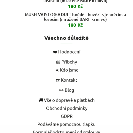
lososem (mražené BARF krmivo)
180 Kč
MUSH VAISTO® ADULT hnědé - hovězí s jehněčím a
lososím (mražené BARF krmivo)
180 Kč
Všechno důležité
❤️ Hodnocení
📖 Příběhy
☀️ Kdo jsme
☎️ Kontakt
✏️ Blog
🚚 Vše o dopravě a platbách
Obchodní podmínky
GDPR
Podáváme pomocnou tlapku
Formulář odstoupení od smlouvy