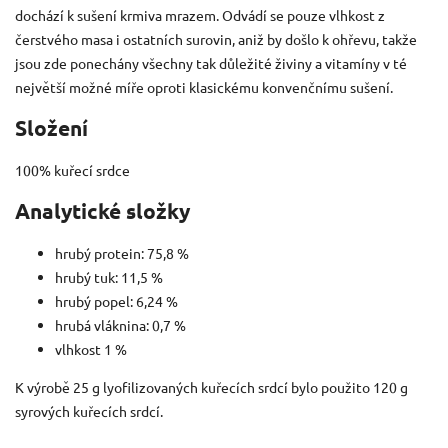
dochází k sušení krmiva mrazem. Odvádí se pouze vlhkost z
čerstvého masa i ostatních surovin, aniž by došlo k ohřevu, takže
jsou zde ponechány všechny tak důležité živiny a vitamíny v té
největší možné míře oproti klasickému konvenčnímu sušení.
Složení
100% kuřecí srdce
Analytické složky
hrubý protein: 75,8 %
hrubý tuk: 11,5 %
hrubý popel: 6,24 %
hrubá vláknina: 0,7 %
vlhkost 1 %
K výrobě 25 g lyofilizovaných kuřecích srdcí bylo použito 120 g
syrových kuřecích srdcí.