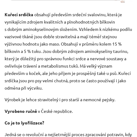
Kuřecí srdíčka
obsahují především srdeční svalovinu, která je
vynikajícím zdrojem kvalitních a plnohodnotných bílkovin
s dobrým aminokyselinovým složením. Vzhledem k nízkému podílu
vazivové tkáně jsou dobře stravitelná a mají téměř stejnou
výživnou hodnotu jako maso. Obsahují v průměru kolem 15 %
bílkovin a 5 % tuku. Jsou dobrým zdrojem aminokyseliny taurinu,
který je důležitý pro správnou funkci srdce a nervové soustavy a
ovlivňuje trávení a metabolismus tuků. Má velký význam
především u koček, ale jeho příjem je prospěšný také u psů. Kuřecí
srdíčka jsou pro psy velmi chutná, proto se často používají i jako
odměna při výcviku.
Výrobek je lehce stravitelný i pro starší a nemocné pejsky.
Vyrobeno ručně
v České republice.
Co je to lyofilizace?
Jedná se o revoluční a nejšetrnější proces zpracování potravin, kdy