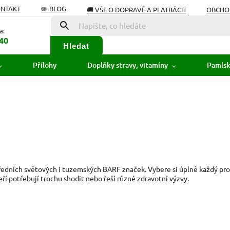
ONTAKT
✏️ BLOG
🚚 VŠE O DOPRAVĚ A PLATBÁCH
OBCHO
Í OD SMLOUVY
SLOVNÍK POJMŮ
a:
40
Hledat
Přílohy
Doplňky stravy, vitamíny
Pamls
ředních světových i tuzemských BARF značek. Vybere si úplně každý pro 
teří potřebují trochu shodit nebo řeší různé zdravotní výzvy.