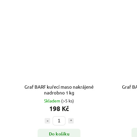
Graf BARF kuřecí maso nakrájené
Graf B
nadrobno 1 kg
Skladem
(>5 ks)
198 Kč
Do košíku