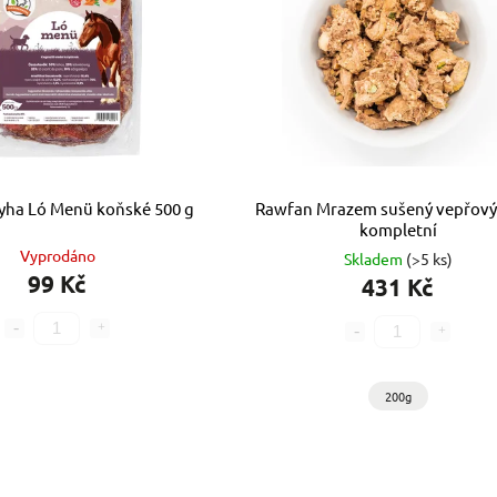
yha Ló Menü koňské 500 g
Rawfan Mrazem sušený vepřov
kompletní
Vyprodáno
Skladem
(>5 ks)
99 Kč
431 Kč
200g