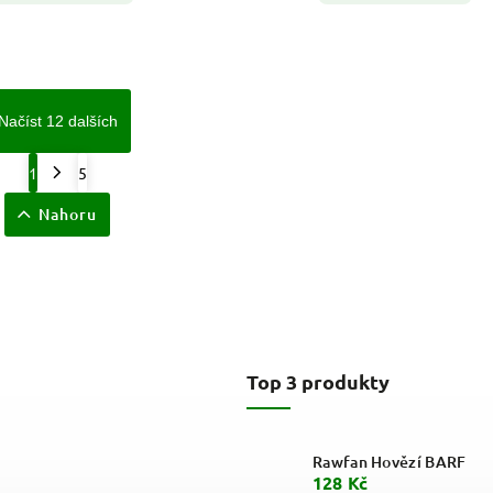
Načíst 12 dalších
1
5
Nahoru
Top 3 produkty
Rawfan Hovězí BARF
128 Kč