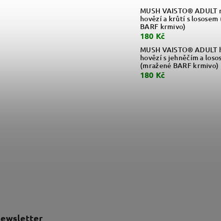
MUSH VAISTO® ADULT m
hovězí a krůtí s lososem
BARF krmivo)
180 Kč
MUSH VAISTO® ADULT h
hovězí s jehněčím a loso
(mražené BARF krmivo)
180 Kč
newsletter