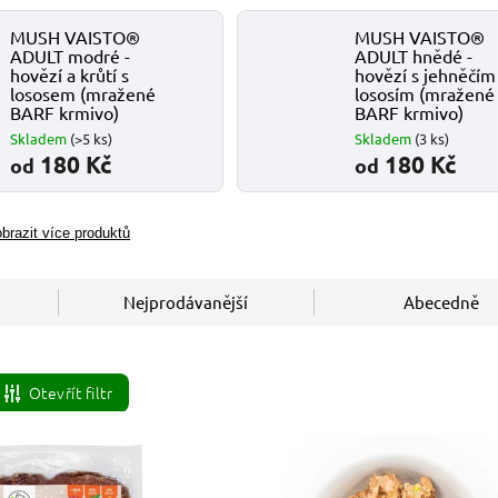
MUSH VAISTO®
MUSH VAISTO®
ADULT modré -
ADULT hnědé -
hovězí a krůtí s
hovězí s jehněčím
lososem (mražené
lososím (mražené
BARF krmivo)
BARF krmivo)
Skladem
(>5 ks)
Skladem
(3 ks)
180 Kč
180 Kč
od
od
brazit více produktů
Nejprodávanější
Abecedně
Otevřít filtr