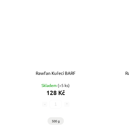
Rawfan Kuřecí BARF
R
Skladem
(>5 ks)
128 Kč
500 g