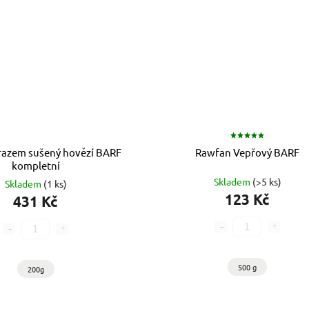
azem sušený hovězí BARF
Rawfan Vepřový BARF
kompletní
Skladem
(>5 ks)
Skladem
(1 ks)
123 Kč
431 Kč
500 g
200g