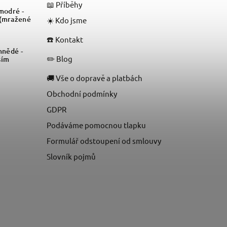
📖 Příběhy
odré -
 (mražené
☀️ Kdo jsme
☎️ Kontakt
nědé -
✏️ Blog
sím
🚚 Vše o dopravě a platbách
Obchodní podmínky
GDPR
Podáváme pomocnou tlapku
Formulář odstoupení od smlouvy
Slovník pojmů