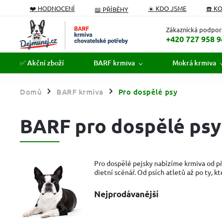
❤️ HODNOCENÍ
☀️ KDO JSME
☎️ K
📖 PŘÍBĚHY
PODÁVÁME POMOCNOU TLAPKU
FORMULÁŘ ODSTOUPEN
Zákaznická podpor
+420 727 958 9
✅ Akční zboží
BARF krmiva
Mokrá krmiva
Domů
BARF krmiva
Pro dospělé psy
/
/
BARF pro dospělé psy
Pro dospělé pejsky nabízíme krmiva od p
dietní scénář. Od psích atletů až po ty, k
Nejprodávanější