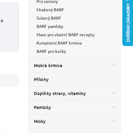
Pro seniory
Mražený BARF
Sušený BARF
 a
BARF pamlsky
Maso pro vlastní BARF recepty
Kompletní BARF krmiva
BARF pro kočky
Mokrá krmiva
Přílohy
Doplňky stravy, vitamíny
Pamlsky
Misky