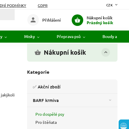
CZK
DNÍ PODMÍNKY
GDPR
Nákupní košík
Přihlášení
Prázdný košík
ky
Misky
Přeprava psů
Boudy a pelíšk
Nákupní košík
Kategorie
✅ Akční zboží
jakýkoli
BARF krmiva
Pro dospělé psy
Pro štěňata