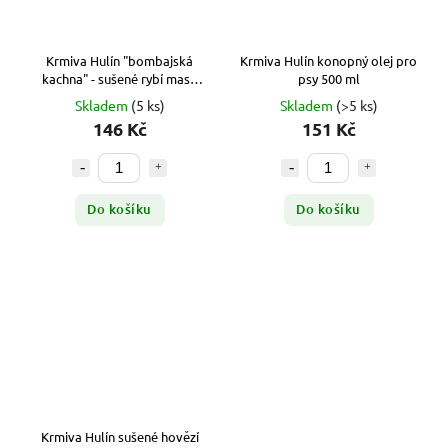
Krmiva Hulín "bombajská
Krmiva Hulín konopný olej pro
kachna" - sušené rybí maso
psy 500 ml
pro psy 100 g
Skladem
(5 ks)
Skladem
(>5 ks)
146 Kč
151 Kč
Do košíku
Do košíku
Krmiva Hulín sušené hovězí