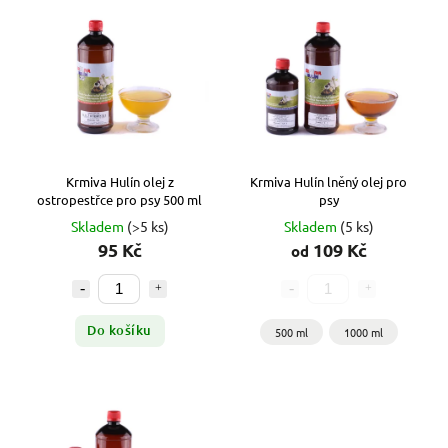
Nejdražší
Nejprodávanější
Abecedně
Krmiva Hulín olej z
Krmiva Hulín lněný olej pro
ostropestřce pro psy 500 ml
psy
Skladem
(>5 ks)
Skladem
(5 ks)
95 Kč
109 Kč
od
Do košíku
500 ml
1000 ml