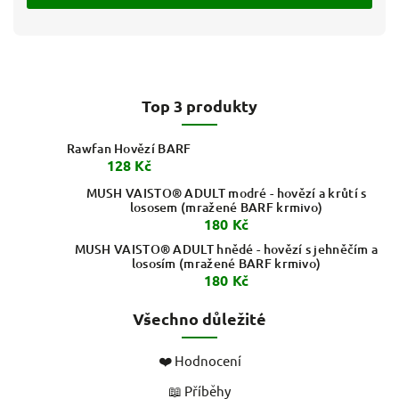
Top 3 produkty
Rawfan Hovězí BARF
128 Kč
MUSH VAISTO® ADULT modré - hovězí a krůtí s
lososem (mražené BARF krmivo)
180 Kč
MUSH VAISTO® ADULT hnědé - hovězí s jehněčím a
lososím (mražené BARF krmivo)
180 Kč
Všechno důležité
❤️ Hodnocení
📖 Příběhy