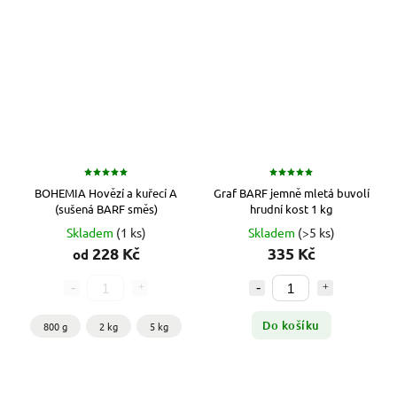
BOHEMIA Hovězí a kuřecí A
Graf BARF jemně mletá buvolí
(sušená BARF směs)
hrudní kost 1 kg
Skladem
(1 ks)
Skladem
(>5 ks)
228 Kč
335 Kč
od
Do košíku
800 g
2 kg
5 kg