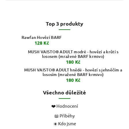
Top 3 produkty
Rawfan Hovězí BARF
128 Kč
MUSH VAISTO® ADULT modré - hovězí a krůtí s
lososem (mražené BARF krmivo)
180 Kč
MUSH VAISTO® ADULT hnědé - hovězí s jehněčím a
lososím (mražené BARF krmivo)
180 Kč
Všechno důležité
❤️ Hodnocení
📖 Příběhy
☀️ Kdo jsme