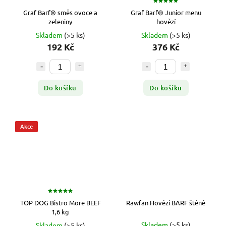
Graf Barf® směs ovoce a
Graf Barf® Junior menu
zeleniny
hovězí
Skladem
(>5 ks)
Skladem
(>5 ks)
192 Kč
376 Kč
Do košíku
Do košíku
Akce
TOP DOG Bistro More BEEF
Rawfan Hovězí BARF štěně
1,6 kg
Skladem
(>5 ks)
Skladem
(>5 ks)