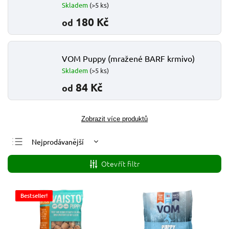
Skladem
(>5 ks)
180 Kč
od
VOM Puppy (mražené BARF krmivo)
Skladem
(>5 ks)
84 Kč
od
Zobrazit více produktů
Nejprodávanější
Nejlevnější
Otevřít filtr
Nejdražší
Abecedně
Bestseller!