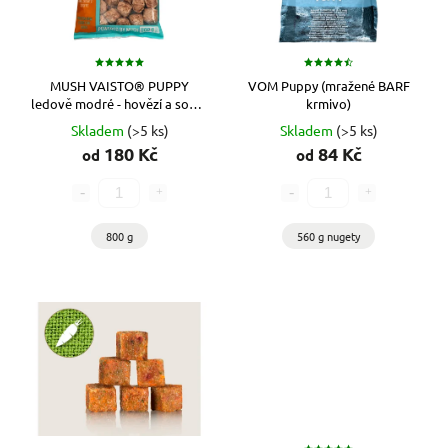
MUSH VAISTO® PUPPY
VOM Puppy (mražené BARF
ledově modré - hovězí a sobí s
krmivo)
lososem (mražené BARF
Skladem
(>5 ks)
Skladem
(>5 ks)
krmivo)
180 Kč
84 Kč
od
od
800 g
560 g nugety