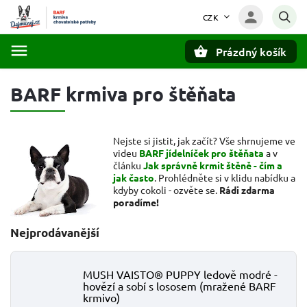
CZK
Prázdný košík
Hledat
BARF krmiva pro štěňata
Nejste si jistit, jak začít? Vše shrnujeme ve
videu
BARF jídelníček pro štěňata
a v
článku
Jak správně krmit štěně - čím a
jak často
. Prohlédněte si v klidu nabídku a
kdyby cokoli - ozvěte se.
Rádi zdarma
poradíme!
Nejprodávanější
MUSH VAISTO® PUPPY ledově modré -
hovězí a sobí s lososem (mražené BARF
krmivo)