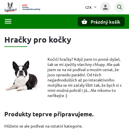
CZK
Prázdný košík
Hledat
Hračky pro kočky
Kočičí hračky? Když jsem to prvně slyšel,
tak se mi zježily všechny chlupy. Ale pak
jsem se na ně podíval a musím uznat, že
jsou opravdu parádní. Od těch
nejjednodušších až po interaktivního
motýlka se mi začaly líbit tak, že bych si s
nimi možná pohrál i já... Ale nikomu to
neříkejte :)
Produkty teprve připravujeme.
Můžete se ale podívat na ostatní kategorie.