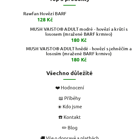
Rawfan Hovězí BARF
128 Kč
MUSH VAISTO® ADULT modré - hovězí a krůtí s
lososem (mražené BARF krmivo)
180 Kč
MUSH VAISTO® ADULT hnědé - hovězí s jehněčím a
lososím (mražené BARF krmivo)
180 Kč
Všechno důležité
❤️ Hodnocení
📖 Příběhy
☀️ Kdo jsme
☎️ Kontakt
✏️ Blog
🚚 Vše o dopravě a platbách