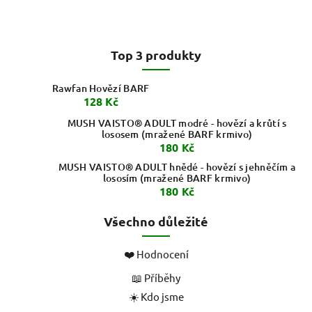
Top 3 produkty
Rawfan Hovězí BARF
128 Kč
MUSH VAISTO® ADULT modré - hovězí a krůtí s
lososem (mražené BARF krmivo)
180 Kč
MUSH VAISTO® ADULT hnědé - hovězí s jehněčím a
lososím (mražené BARF krmivo)
180 Kč
Všechno důležité
❤️ Hodnocení
📖 Příběhy
☀️ Kdo jsme