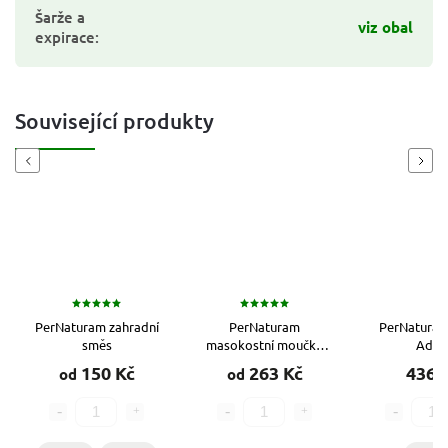
Šarže a
viz obal
expirace
:
Související produkty
Previous
Next
PerNaturam zahradní
PerNaturam
PerNaturam
směs
masokostní moučka
Adul
pro psy
150 Kč
263 Kč
436 
od
od