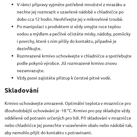
V rámci přípravy vyjměte potřebné množství z mrazáku a
nechte jej rozmrazit v uzavřené nádobě v chladničce po
dobu cca 12 hodin.
Neohřívejte
jej v mikrovlnné troubě.
Po manipulaci s produktem si vždy umyjte ruce teplou
vodou a mýdlem a pečlivě očistěte misky, nádoby, pomůcky
i povrchy, které s ním přišly do kontaktu, případně je
dezinfikujte.
Rozmrazené krmivo uchovávejte v chladničce a spotřebujte
podle pokynů výrobce. Již rozmrazené krmivo znovu
nezamrazujte.
Vždy psovi zajistěte přístup k čerstvé pitné vodě.
Skladování
Krmivo uchovávejte zmrazené. Optimální teplota v mrazničce pro
dlouhodobější uchovávání je -18 °C. Krmivo pro psy skladujte vždy
odděleně od potravin určených pro lidi. Při skladování v mrazničce
nebo chladničce jej ponechte v uzavřeném obalu nebo nádobě tak,
aby nemohlo přijít do kontaktu s potravinami.