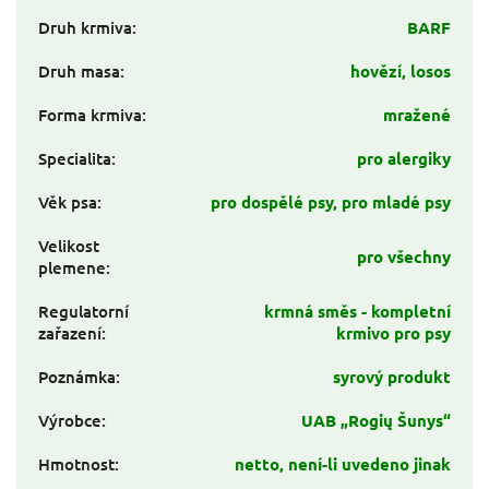
Druh krmiva
:
BARF
Druh masa
:
hovězí, losos
Forma krmiva
:
mražené
Specialita
:
pro alergiky
Věk psa
:
pro dospělé psy, pro mladé psy
Velikost
pro všechny
plemene
:
Regulatorní
krmná směs - kompletní
zařazení
:
krmivo pro psy
Poznámka
:
syrový produkt
Výrobce
:
UAB „Rogių Šunys“
Hmotnost
:
netto, není-li uvedeno jinak