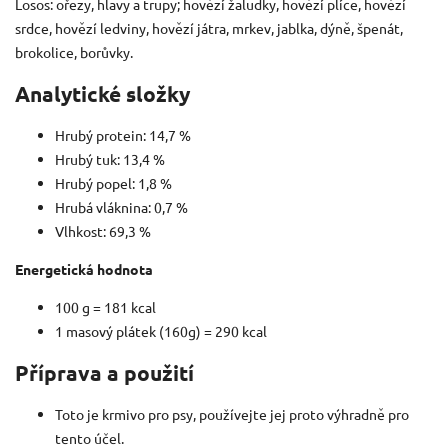
Losos: ořezy, hlavy a trupy; hovězí žaludky, hovězí plíce, hovězí
srdce, hovězí ledviny, hovězí játra, mrkev, jablka, dýně, špenát,
brokolice, borůvky.
Analytické složky
Hrubý protein: 14,7 %
Hrubý tuk: 13,4 %
Hrubý popel: 1,8 %
Hrubá vláknina: 0,7 %
Vlhkost: 69,3 %
Energetická hodnota
100 g = 181 kcal
1 masový plátek (160g) = 290 kcal
Příprava a použití
Toto je krmivo pro psy, používejte jej proto výhradně pro
tento účel.