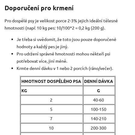
Doporučení pro krmení
Pro dospělé psy je velikost porce 2-3% jejich ideální tělesné
hmotnosti (např. 10 kg pes: 10/100*2 = 0,2 kg (200 g).
Je třeba si uvědomit, že toto jsou pouze doporučené
hodnoty a každý pes je jiný.
Pro udržení správné hmotnosti mohou někteří psi
potřebovat více, jiní méně.
Krmte denní dávku v 1 nebo 2 porcích (ráno/večer).
HMOTNOST DOSPĚLÉHO PSA
DENNÍ DÁVKA
KG
G
2
40-60
5
100-150
7
140-210
10
200-300