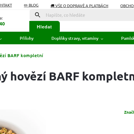
ONTAKT
✏️ BLOG
🚚 VŠE O DOPRAVĚ A PLATBÁCH
OBCHO
Í OD SMLOUVY
SLOVNÍK POJMŮ
a:
40
Hledat
Přílohy
Doplňky stravy, vitamíny
Pamls
ězí BARF kompletní
ý hovězí BARF kompletn
Znač