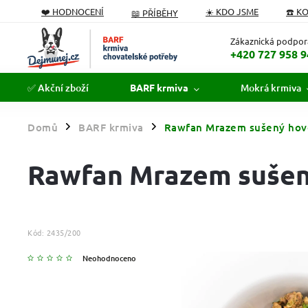
❤️ HODNOCENÍ
☀️ KDO JSME
☎️ K
📖 PŘÍBĚHY
PODÁVÁME POMOCNOU TLAPKU
FORMULÁŘ ODSTOUPEN
Zákaznická podpor
+420 727 958 9
✅ Akční zboží
Mokrá krmiva
BARF krmiva
Domů
BARF krmiva
Rawfan Mrazem sušený hov
/
/
Rawfan Mrazem sušen
Kód:
2435/200
Neohodnoceno