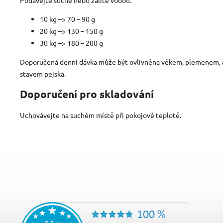
10 kg –> 70 – 90 g
20 kg –> 130 – 150 g
30 kg –> 180 – 200 g
Doporučená denní dávka může být ovlivněna věkem, plemenem, a
stavem pejska.
Doporučení pro skladování
Uchovávejte na suchém místě při pokojové teplotě.