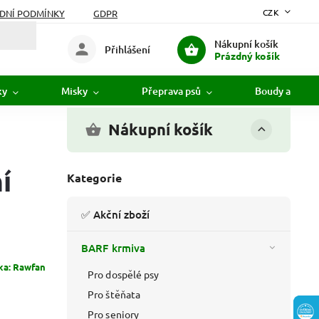
CZK
DNÍ PODMÍNKY
GDPR
Nákupní košík
Přihlášení
Prázdný košík
ky
Misky
Přeprava psů
Boudy a pelíš
Nákupní košík
í
Kategorie
✅ Akční zboží
BARF krmiva
ka:
Rawfan
Pro dospělé psy
Pro štěňata
Pro seniory