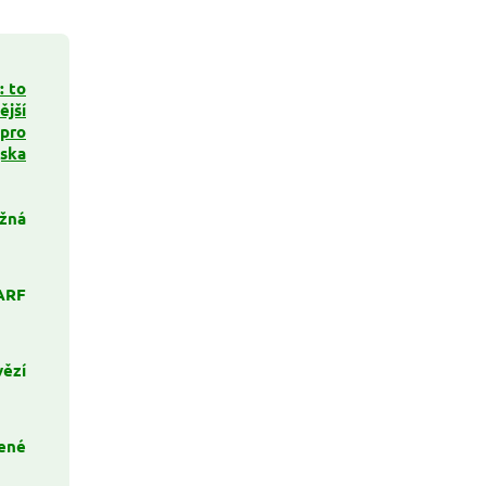
 to
ější
 pro
jska
žná
ARF
vězí
ené