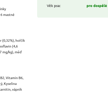
Věk psa
:
pro dospělé
sinky
a 6 mastné
r (0,32%), hořčík
boflavin (4,6
8,7 mg/kg), měď
 B2, Vitamin B6,
ý, Kyselina
karnitin, vápník