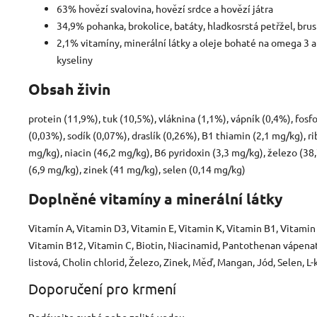
63% hovězí svalovina, hovězí srdce a hovězí játra
34,9% pohanka, brokolice, batáty, hladkosrstá petřžel, bru
2,1% vitamíny, minerální látky a oleje bohaté na omega 3 
kyseliny
Obsah živin
protein (11,9%), tuk (10,5%), vláknina (1,1%), vápník (0,4%), fosfo
(0,03%), sodík (0,07%), draslík (0,26%), B1 thiamin (2,1 mg/kg), ri
mg/kg), niacin (46,2 mg/kg), B6 pyridoxin (3,3 mg/kg), železo (3
(6,9 mg/kg), zinek (41 mg/kg), selen (0,14 mg/kg)
Doplněné vitamíny a minerální látky
Vitamín A, Vitamin D3, Vitamin E, Vitamin K, Vitamin B1, Vitamin
Vitamin B12, Vitamin C, Biotin, Niacinamid, Pantothenan vápenat
listová, Cholin chlorid, Železo, Zinek, Měď, Mangan, Jód, Selen, L-
Doporučení pro krmení
Podávejte suché nebo zalité vodou.