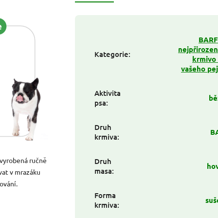
BARF:
nejpřirozen
Kategorie
:
krmivo
vašeho pe
Aktivita
bě
psa
:
Druh
B
krmiva
:
 vyrobená ručně
Druh
ho
masa
:
ávat v mrazáku
ování.
Forma
suš
krmiva
: