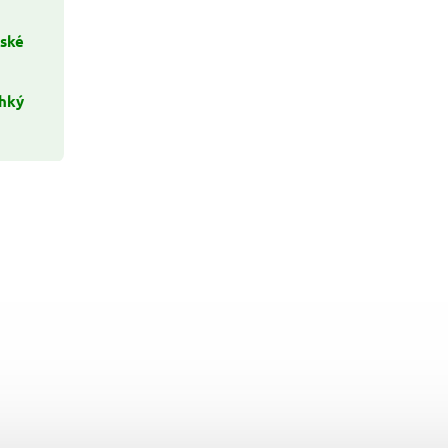
ské
lhký