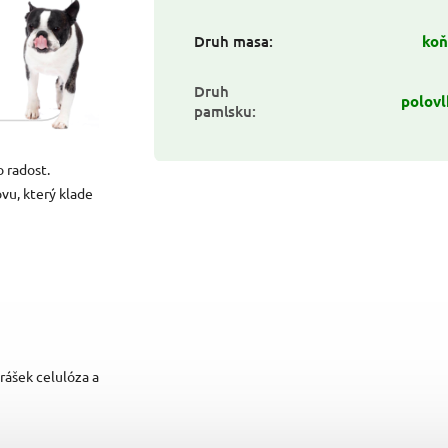
Druh masa
:
koň
Druh
polov
pamlsku
:
o radost.
vu, který klade
rášek celulóza a