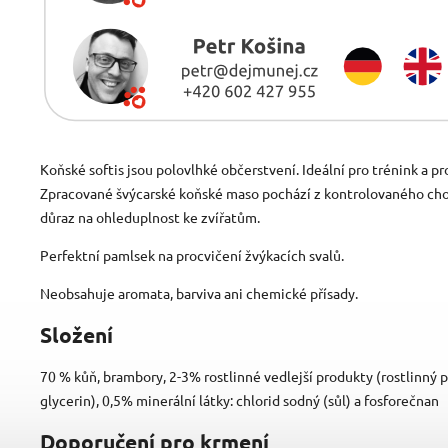
Koňské softis jsou polovlhké občerstvení. Ideální pro trénink a pr
Zpracované švýcarské koňské maso pochází z kontrolovaného cho
důraz na ohleduplnost ke zvířatům.
Perfektní pamlsek na procvičení žvýkacích svalů.
Neobsahuje aromata, barviva ani chemické přísady.
Složení
70 % kůň, brambory, 2-3% rostlinné vedlejší produkty (rostlinný p
glycerin), 0,5% minerální látky: chlorid sodný (sůl) a fosforečnan
Doporučení pro krmení