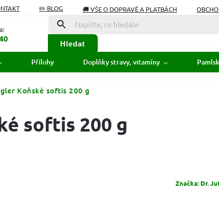
ONTAKT
✏️ BLOG
🚚 VŠE O DOPRAVĚ A PLATBÁCH
OBCHO
Í OD SMLOUVY
SLOVNÍK POJMŮ
a:
40
Hledat
Přílohy
Doplňky stravy, vitamíny
Pamls
egler Koňské softis 200 g
ké softis 200 g
Značka:
Dr. Ju