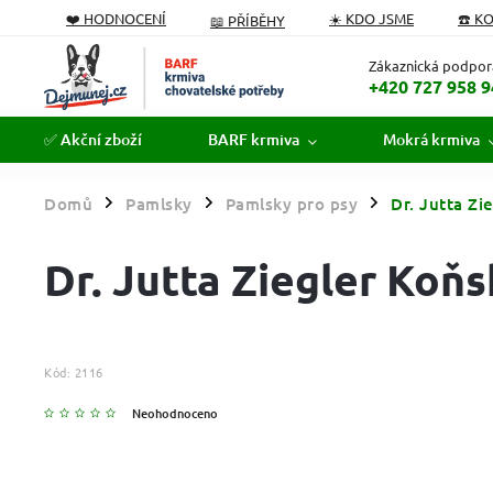
❤️ HODNOCENÍ
☀️ KDO JSME
☎️ K
📖 PŘÍBĚHY
PODÁVÁME POMOCNOU TLAPKU
FORMULÁŘ ODSTOUPEN
Zákaznická podpor
+420 727 958 9
✅ Akční zboží
BARF krmiva
Mokrá krmiva
Domů
Pamlsky
Pamlsky pro psy
Dr. Jutta Zi
/
/
/
Dr. Jutta Ziegler Koňs
Kód:
2116
Neohodnoceno