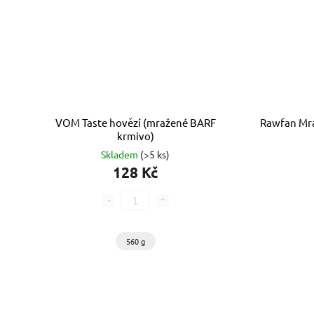
VOM Taste hovězí (mražené BARF
Rawfan Mr
krmivo)
Skladem
(>5 ks)
128 Kč
560 g