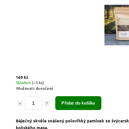
169 Kč
Skladem
(>5 ks)
Možnosti doručení
Přidat do košíku
Báječný skvěle snášený polovlhký pamlsek ze švýcars
koňského masa.