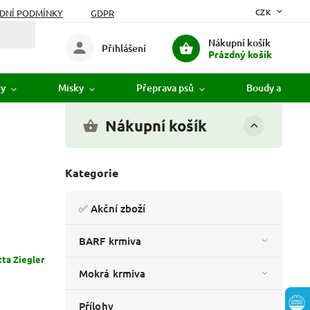
CZK
DNÍ PODMÍNKY
GDPR
Nákupní košík
Přihlášení
Prázdný košík
ky
Misky
Přeprava psů
Boudy a pelíšk
Nákupní košík
Kategorie
✅ Akční zboží
BARF krmiva
tta Ziegler
Mokrá krmiva
Přílohy