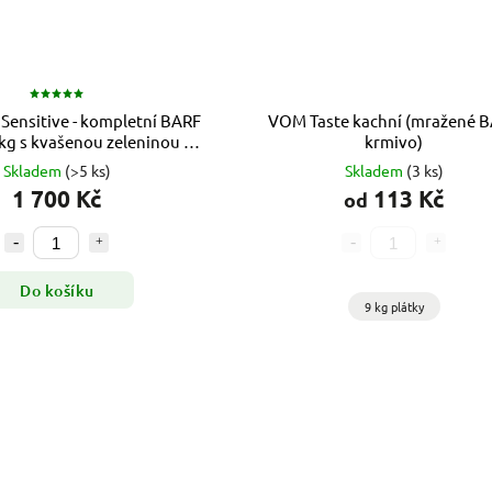
Sensitive - kompletní BARF
VOM Taste kachní (mražené 
 kg
s kvašenou zeleninou a
krmivo)
probiotiky
Skladem
(>5 ks)
Skladem
(3 ks)
1 700 Kč
113 Kč
od
Do košíku
9 kg plátky