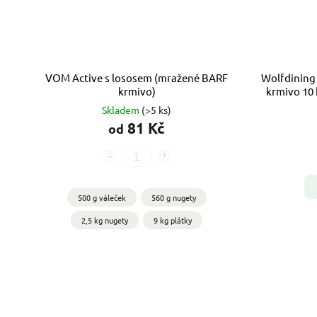
VOM Active s lososem (mražené BARF
Wolfdining 
krmivo)
krmivo 10
Skladem
(>5 ks)
81 Kč
od
500 g váleček
560 g nugety
2,5 kg nugety
9 kg plátky