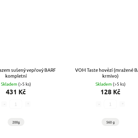
azem sušený vepřový BARF
VOM Taste hovězí (mražené 
kompletní
krmivo)
Skladem
(>5 ks)
Skladem
(>5 ks)
431 Kč
128 Kč
200g
560 g