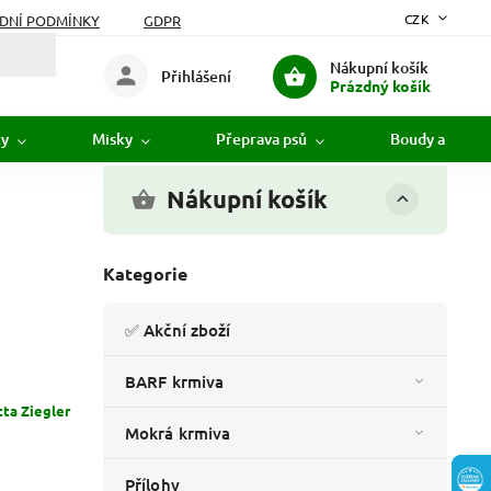
CZK
DNÍ PODMÍNKY
GDPR
Nákupní košík
Přihlášení
Prázdný košík
ky
Misky
Přeprava psů
Boudy a pelíšk
Nákupní košík
Kategorie
✅ Akční zboží
BARF krmiva
tta Ziegler
Mokrá krmiva
Přílohy