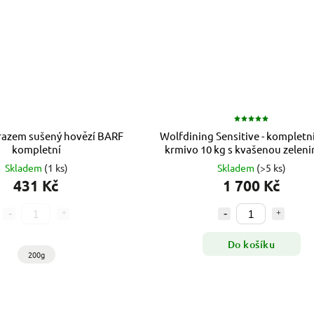
azem sušený hovězí BARF
Wolfdining Sensitive - kompletn
kompletní
krmivo 10 kg
s kvašenou zeleni
probiotiky
Skladem
(1 ks)
Skladem
(>5 ks)
431 Kč
1 700 Kč
Do košíku
200g