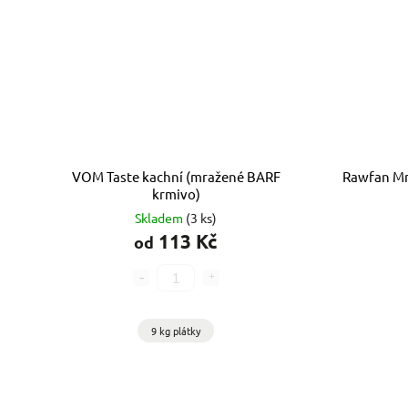
VOM Taste kachní (mražené BARF
Rawfan Mr
krmivo)
Skladem
(3 ks)
113 Kč
od
9 kg plátky