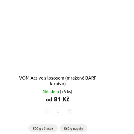
VOM Active s lososem (mražené BARF
krmivo)
Skladem
(>5 ks)
81 Kč
od
500 g váleček
560 g nugety