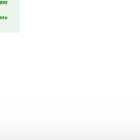
 psy
antu