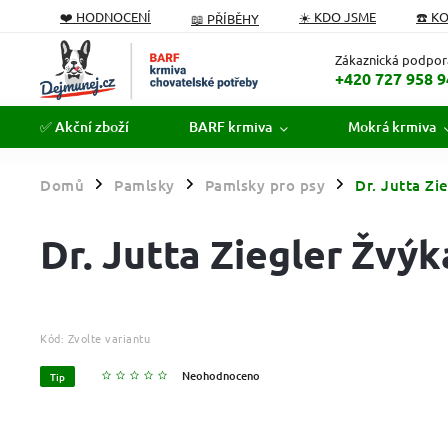
❤️ HODNOCENÍ
☀️ KDO JSME
☎️ K
📖 PŘÍBĚHY
PODÁVÁME POMOCNOU TLAPKU
FORMULÁŘ ODSTOUPEN
Zákaznická podpor
+420 727 958 9
✅ Akční zboží
BARF krmiva
Mokrá krmiva
Domů
Pamlsky
Pamlsky pro psy
Dr. Jutta Zi
/
/
/
Dr. Jutta Ziegler Žvýk
Kód:
Zvolte variantu
Neohodnoceno
Tip