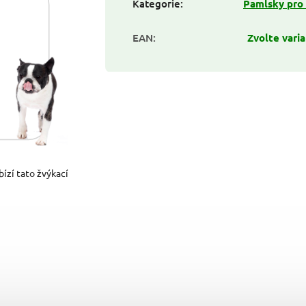
Kategorie
:
Pamlsky pro
EAN
:
Zvolte vari
ízí tato žvýkací