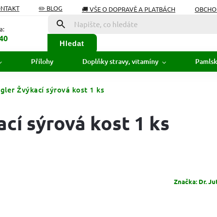
ONTAKT
✏️ BLOG
🚚 VŠE O DOPRAVĚ A PLATBÁCH
OBCHO
Í OD SMLOUVY
SLOVNÍK POJMŮ
a:
40
Hledat
Přílohy
Doplňky stravy, vitamíny
Pamls
egler Žvýkací sýrová kost 1 ks
ací sýrová kost 1 ks
Značka:
Dr. Ju