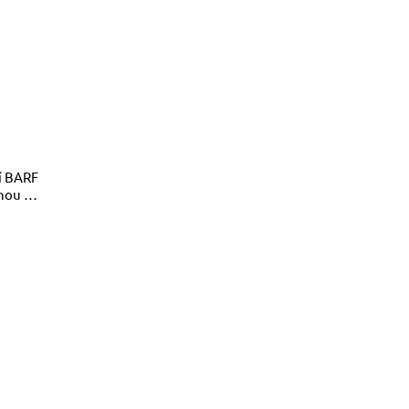
í BARF
nou a