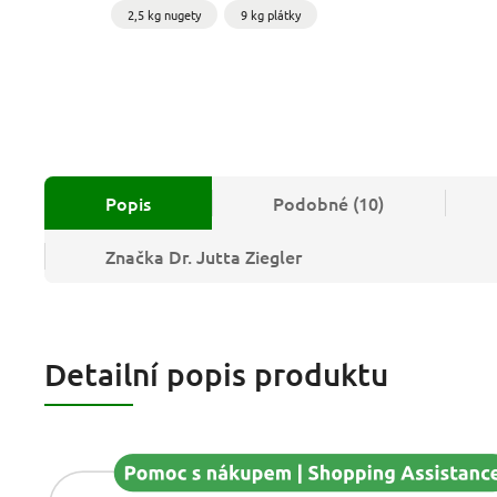
2,5 kg nugety
9 kg plátky
Popis
Podobné (10)
Značka
Dr. Jutta Ziegler
Detailní popis produktu