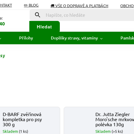
ONTAKT
✏️ BLOG
🚚 VŠE O DOPRAVĚ A PLATBÁCH
OBCHO
Í OD SMLOUVY
SLOVNÍK POJMŮ
a:
40
Hledat
Přílohy
Doplňky stravy, vitamíny
Pamls
psy
D-BARF zvěřinová
Dr. Jutta Ziegler
kompletka pro psy
Moro'sche mrkvo
300 g
polévka 130g
Skladem
(1 ks)
Skladem
(>5 ks)