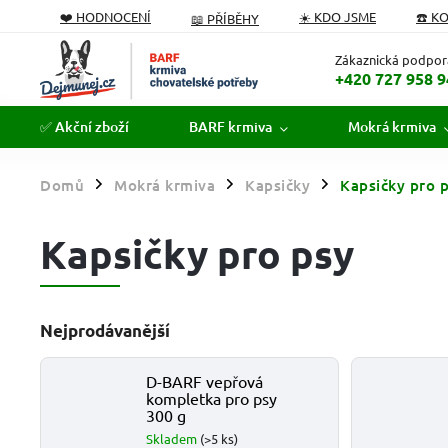
❤️ HODNOCENÍ
☀️ KDO JSME
☎️ K
📖 PŘÍBĚHY
PODÁVÁME POMOCNOU TLAPKU
FORMULÁŘ ODSTOUPEN
Zákaznická podpor
+420 727 958 9
✅ Akční zboží
BARF krmiva
Mokrá krmiva
Domů
Mokrá krmiva
Kapsičky
Kapsičky pro 
/
/
/
Kapsičky pro psy
Nejprodávanější
D-BARF vepřová
kompletka pro psy
300 g
Skladem
(>5 ks)