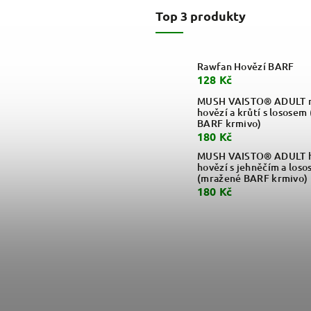
Top 3 produkty
Rawfan Hovězí BARF
128 Kč
MUSH VAISTO® ADULT m
hovězí a krůtí s lososem
BARF krmivo)
180 Kč
MUSH VAISTO® ADULT h
hovězí s jehněčím a loso
(mražené BARF krmivo)
180 Kč