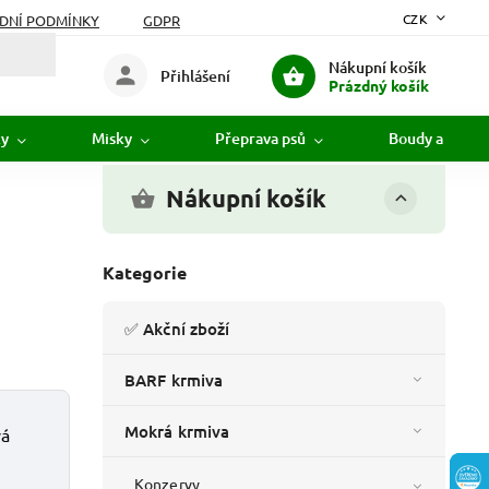
CZK
DNÍ PODMÍNKY
GDPR
Nákupní košík
Přihlášení
Prázdný košík
ky
Misky
Přeprava psů
Boudy a pelíšk
Nákupní košík
Kategorie
✅ Akční zboží
BARF krmiva
Mokrá krmiva
vá
Konzervy