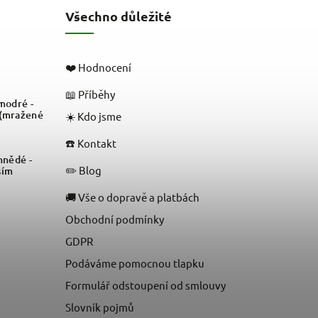
Všechno důležité
❤️ Hodnocení
📖 Příběhy
odré -
 (mražené
☀️ Kdo jsme
☎️ Kontakt
nědé -
✏️ Blog
sím
🚚 Vše o dopravě a platbách
Obchodní podmínky
GDPR
Podáváme pomocnou tlapku
Formulář odstoupení od smlouvy
Slovník pojmů