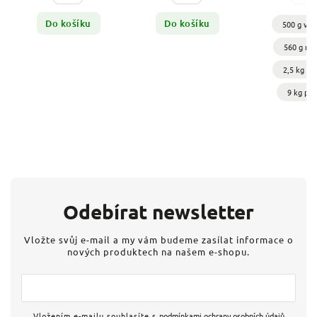
Do košíku
Do košíku
500 g vál
560 g nu
2,5 kg nu
9 kg plá
Odebírat newsletter
Vložte svůj e-mail a my vám budeme zasílat informace o
nových produktech na našem e-shopu.
Vložením e-mailu souhlasíte s
podmínkami ochrany osobních údajů