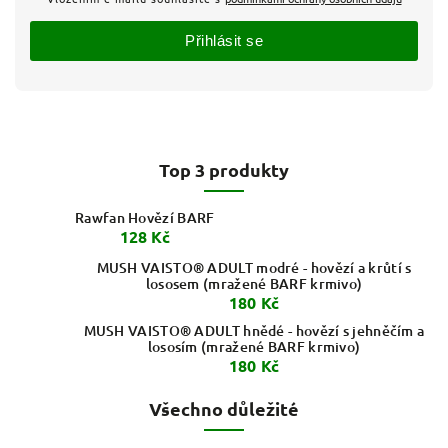
Přihlásit se
Top 3 produkty
Rawfan Hovězí BARF
128 Kč
MUSH VAISTO® ADULT modré - hovězí a krůtí s
lososem (mražené BARF krmivo)
180 Kč
MUSH VAISTO® ADULT hnědé - hovězí s jehněčím a
lososím (mražené BARF krmivo)
180 Kč
Všechno důležité