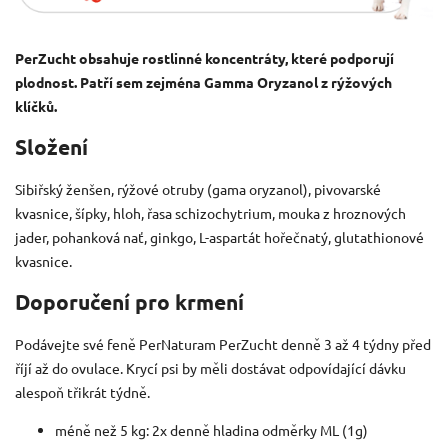
PerZucht obsahuje rostlinné koncentráty, které podporují
plodnost. Patří sem zejména Gamma Oryzanol z rýžových
klíčků.
Složení
Sibiřský ženšen, rýžové otruby (gama oryzanol), pivovarské
kvasnice, šípky, hloh, řasa schizochytrium, mouka z hroznových
jader, pohanková nať, ginkgo, L-aspartát hořečnatý, glutathionové
kvasnice.
Doporučení pro krmení
Podávejte své feně PerNaturam PerZucht denně 3 až 4 týdny před
říjí až do ovulace. Krycí psi by měli dostávat odpovídající dávku
alespoň třikrát týdně.
méně než 5 kg: 2x denně hladina odměrky ML (1g)