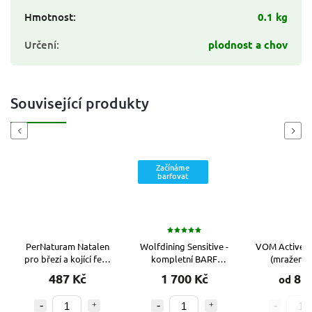
Hmotnost
:
0.1 kg
Určení
:
plodnost a chov
Související produkty
Previous
Next
Začínáme
barfovat
PerNaturam Natalen
Wolfdining Sensitive -
VOM Active s
pro březí a kojící feny
kompletní BARF
(mražené
300 g
krmivo 10 kg
s
krmiv
487 Kč
1 700 Kč
81 
od
kvašenou zeleninou a
probiotiky