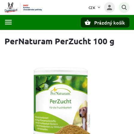
CZK
Prázdný košík
Hledat
PerNaturam PerZucht 100 g