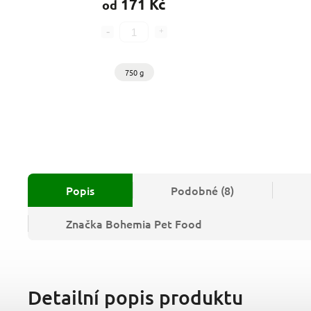
171 Kč
od
750 g
Popis
Podobné (8)
Značka
Bohemia Pet Food
Detailní popis produktu