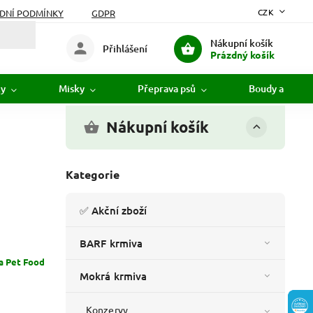
CZK
DNÍ PODMÍNKY
GDPR
Nákupní košík
Přihlášení
Prázdný košík
ky
Misky
Přeprava psů
Boudy a pelíšk
Nákupní košík
Kategorie
✅ Akční zboží
BARF krmiva
 Pet Food
Mokrá krmiva
Konzervy