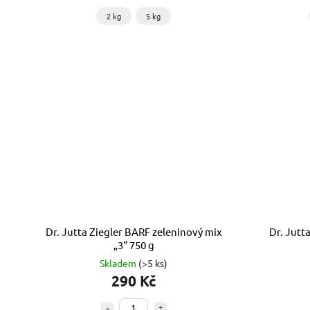
2 kg
5 kg
Dr. Jutta Ziegler BARF zeleninový mix
Dr. Jutt
„3“ 750 g
Skladem
(>5 ks)
290 Kč