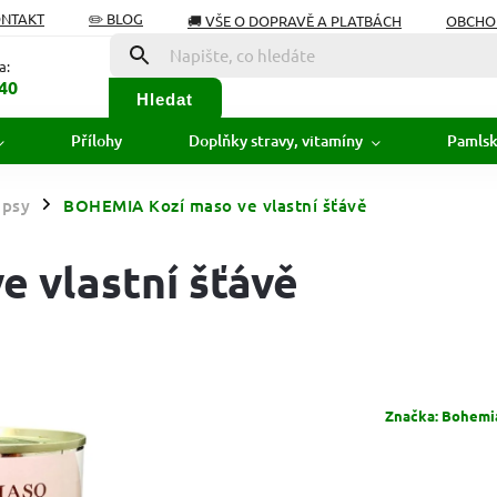
ONTAKT
✏️ BLOG
🚚 VŠE O DOPRAVĚ A PLATBÁCH
OBCHO
Í OD SMLOUVY
SLOVNÍK POJMŮ
a:
40
Hledat
Přílohy
Doplňky stravy, vitamíny
Pamls
 psy
BOHEMIA Kozí maso ve vlastní šťávě
/
 vlastní šťávě
Značka:
Bohemia