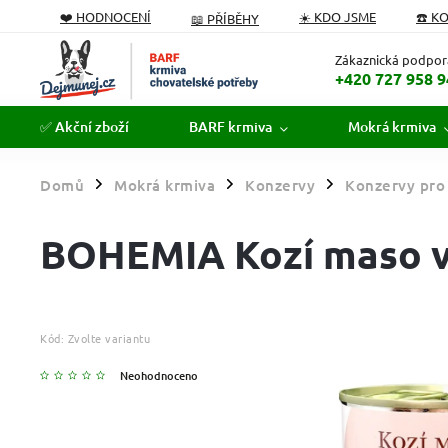
❤️ HODNOCENÍ
☀️ KDO JSME
☎️ K
📖 PŘÍBĚHY
PODÁVÁME POMOCNOU TLAPKU
FORMULÁŘ ODSTOUPEN
Zákaznická podpor
+420 727 958 9
✅ Akční zboží
BARF krmiva
Mokrá krmiva
Domů
Mokrá krmiva
Konzervy
Konzervy pro
/
/
/
BOHEMIA Kozí maso ve
Kód:
Zvolte variantu
Neohodnoceno