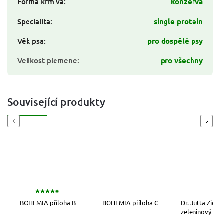
Forma krmiva
:
konzerva
Specialita
:
single protein
Věk psa
:
pro dospělé psy
Velikost plemene
:
pro všechny
Související produkty
Previous
Next
BOHEMIA příloha B
BOHEMIA příloha C
Dr. Jutta Zie
zeleninový mi