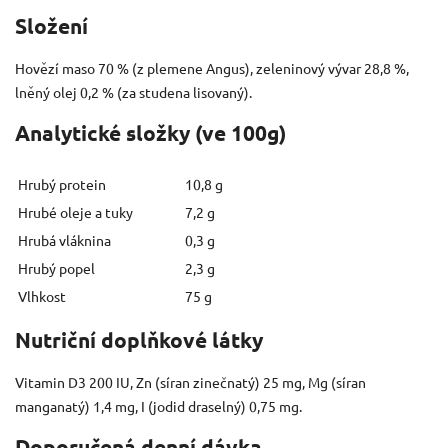
Složení
Hovězí maso 70 % (z plemene Angus), zeleninový vývar 28,8 %,
lněný olej 0,2 % (za studena lisovaný).
Analytické složky (ve 100g)
Hrubý protein
10,8 g
Hrubé oleje a tuky
7,2 g
Hrubá vláknina
0,3 g
Hrubý popel
2,3 g
Vlhkost
75 g
Nutriční doplňkové látky
Vitamin D3 200 IU, Zn (síran zinečnatý) 25 mg, Mg (síran
manganatý) 1,4 mg, I (jodid draselný) 0,75 mg.
Doporučená denní dávka