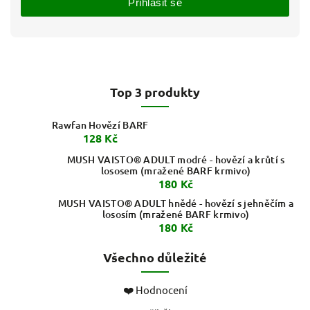
Přihlásit se
Top 3 produkty
Rawfan Hovězí BARF
128 Kč
MUSH VAISTO® ADULT modré - hovězí a krůtí s
lososem (mražené BARF krmivo)
180 Kč
MUSH VAISTO® ADULT hnědé - hovězí s jehněčím a
lososím (mražené BARF krmivo)
180 Kč
Všechno důležité
❤️ Hodnocení