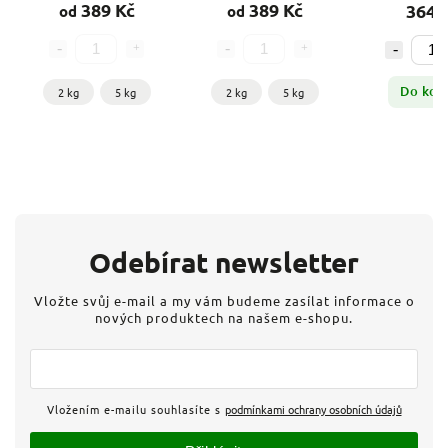
g
389 Kč
389 Kč
364 
od
od
Do koš
2 kg
5 kg
2 kg
5 kg
Odebírat newsletter
Vložte svůj e-mail a my vám budeme zasílat informace o
nových produktech na našem e-shopu.
Vložením e-mailu souhlasíte s
podmínkami ochrany osobních údajů