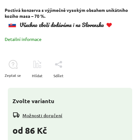
Poctivá konzerva s výjimečně vysokým obsahem unikátního
kozího masa – 70 %.
Detailní informace
Zeptat se
Hlídat
Sdílet
Zvolte variantu
Možnosti doručení
od
86 Kč