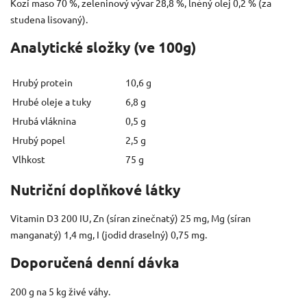
Kozí maso 70 %, zeleninový vývar 28,8 %, lněný olej 0,2 % (za
studena lisovaný).
Analytické složky (ve 100g)
Hrubý protein
10,6 g
Hrubé oleje a tuky
6,8 g
Hrubá vláknina
0,5 g
Hrubý popel
2,5 g
Vlhkost
75 g
Nutriční doplňkové látky
Vitamin D3 200 IU, Zn (síran zinečnatý) 25 mg, Mg (síran
manganatý) 1,4 mg, I (jodid draselný) 0,75 mg.
Doporučená denní dávka
200 g na 5 kg živé váhy.