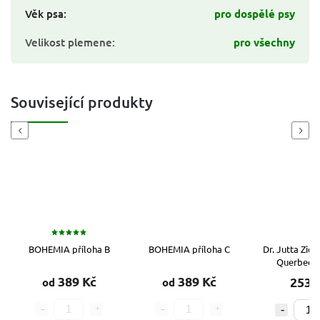
Věk psa
:
pro dospělé psy
Velikost plemene
:
pro všechny
Související produkty
Previous
Next
BOHEMIA příloha B
BOHEMIA příloha C
Dr. Jutta Zie
Querbeet 
389 Kč
389 Kč
253 
od
od