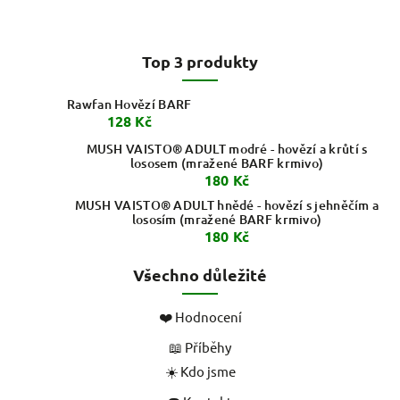
Top 3 produkty
Rawfan Hovězí BARF
128 Kč
MUSH VAISTO® ADULT modré - hovězí a krůtí s
lososem (mražené BARF krmivo)
180 Kč
MUSH VAISTO® ADULT hnědé - hovězí s jehněčím a
lososím (mražené BARF krmivo)
180 Kč
Všechno důležité
❤️ Hodnocení
📖 Příběhy
☀️ Kdo jsme