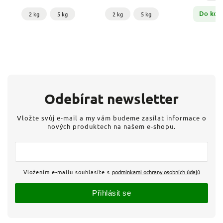
Do koš
2 kg
5 kg
2 kg
5 kg
Odebírat newsletter
Vložte svůj e-mail a my vám budeme zasílat informace o
nových produktech na našem e-shopu.
Vložením e-mailu souhlasíte s
podmínkami ochrany osobních údajů
Přihlásit se