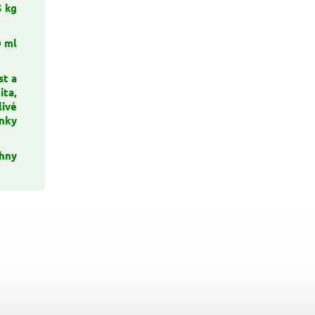
5 kg
 ml
st a
ita,
livé
inky
chny