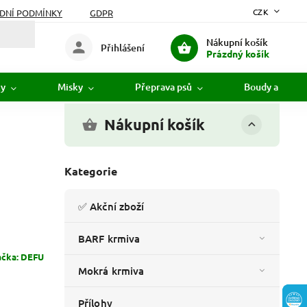
CZK
DNÍ PODMÍNKY
GDPR
Nákupní košík
Přihlášení
Prázdný košík
ky
Misky
Přeprava psů
Boudy a pelíšk
Nákupní košík
Kategorie
✅ Akční zboží
BARF krmiva
ačka:
DEFU
Mokrá krmiva
Přílohy