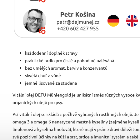
každodenní doplněk stravy
praktické hrdlo pro čisté a pohodlné naléváná
bez umělých aromat, barviv a konzervantů
skvělá chuť a vůně
jemně lisované za studena
Vitální olej DEFU Mühlengold je unikátní směs různých vysoce kv
organických olejů pro psy.
Psí vitální olej se skládá z pečlivě vybraných rostlinných olejů. J
omega-3 a omega-6 nenasycené mastné kyseliny (zejména kyselin
linolenová a kyselina linolová), které mají v psím zdraví důležito
své pozitivní účinky na kůži a srst, srdce a imunitní systém a také