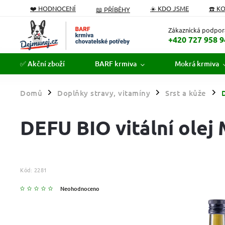
❤️ HODNOCENÍ
☀️ KDO JSME
☎️ K
📖 PŘÍBĚHY
PODÁVÁME POMOCNOU TLAPKU
FORMULÁŘ ODSTOUPEN
Zákaznická podpor
+420 727 958 9
✅ Akční zboží
BARF krmiva
Mokrá krmiva
Domů
Doplňky stravy, vitamíny
Srst a kůže
/
/
/
DEFU BIO vitální olej
Kód:
2281
Neohodnoceno