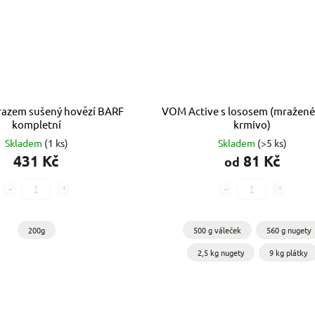
azem sušený hovězí BARF
VOM Active s lososem (mražen
kompletní
krmivo)
Skladem
(1 ks)
Skladem
(>5 ks)
431 Kč
81 Kč
od
200g
500 g váleček
560 g nugety
2,5 kg nugety
9 kg plátky