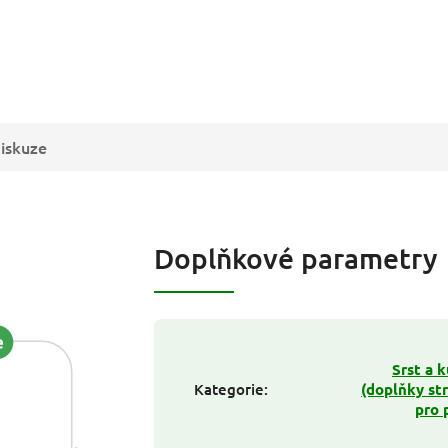
iskuze
Doplňkové parametry
Srst a 
Kategorie
:
(doplňky st
pro 