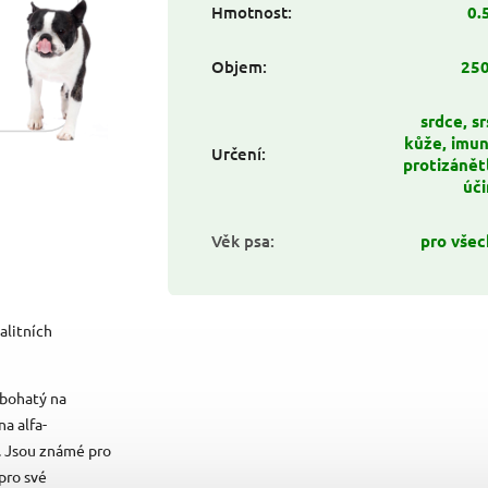
Hmotnost
:
0.
Objem
:
250
srdce, sr
kůže, imun
Určení
:
protizánět
úč
Věk psa
:
pro vše
alitních
e bohatý na
a alfa-
u. Jsou známé pro
 pro své