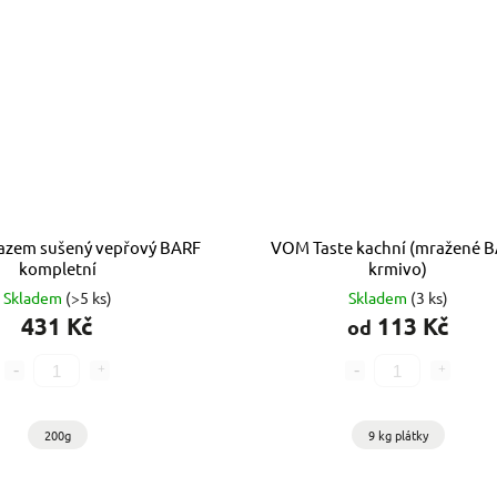
azem sušený vepřový BARF
VOM Taste kachní (mražené 
kompletní
krmivo)
Skladem
(>5 ks)
Skladem
(3 ks)
431 Kč
113 Kč
od
200g
9 kg plátky