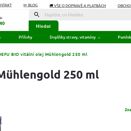
ONTAKT
✏️ BLOG
🚚 VŠE O DOPRAVĚ A PLATBÁCH
OBCHO
Í OD SMLOUVY
SLOVNÍK POJMŮ
a:
40
Hledat
Přílohy
Doplňky stravy, vitamíny
Pamls
DEFU BIO vitální olej Mühlengold 250 ml
 Mühlengold 250 ml
Zn