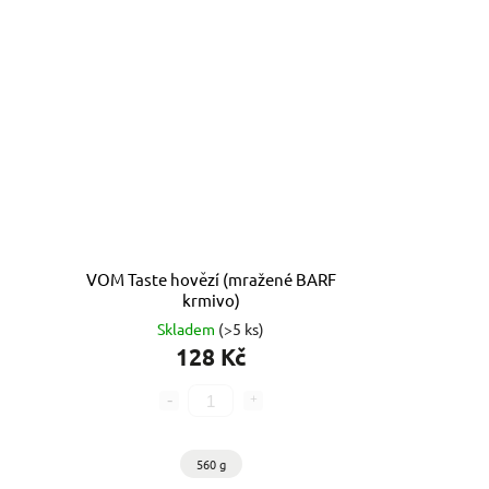
VOM Taste hovězí (mražené BARF
krmivo)
Skladem
(>5 ks)
128 Kč
560 g