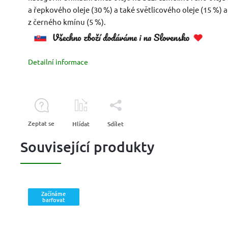
a řepkového oleje (30 %) a také světlicového oleje (15 %) a
z černého kmínu (5 %).
Detailní informace
Zeptat se
Hlídat
Sdílet
Související produkty
Začínáme
barfovat