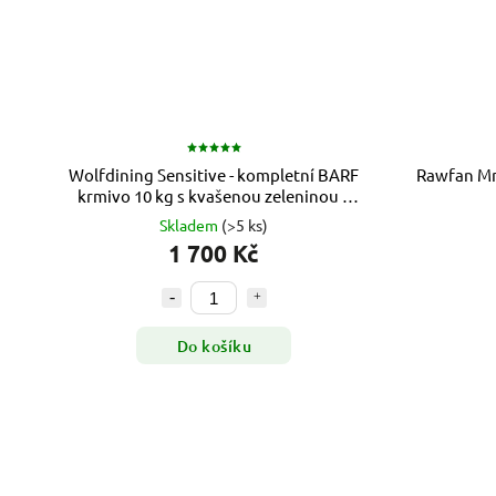
Wolfdining Sensitive - kompletní BARF
Rawfan Mr
krmivo 10 kg
s kvašenou zeleninou a
probiotiky
Skladem
(>5 ks)
1 700 Kč
Do košíku