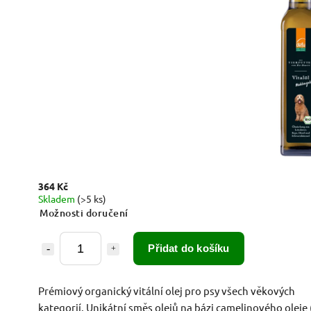
364 Kč
Skladem
(>5 ks)
Možnosti doručení
Přidat do košíku
Prémiový organický vitální olej pro psy všech věkových
kategorií. Unikátní směs olejů na bázi camelinového oleje 