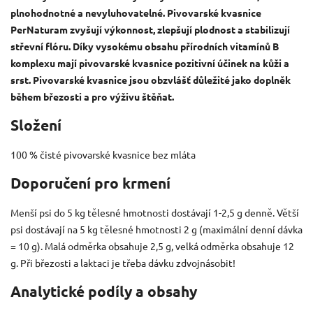
plnohodnotné a nevyluhovatelné. Pivovarské kvasnice
PerNaturam zvyšují výkonnost, zlepšují plodnost a stabilizují
střevní flóru. Díky vysokému obsahu přírodních vitamínů B
komplexu mají pivovarské kvasnice pozitivní účinek na kůži a
srst. Pivovarské kvasnice jsou obzvlášť důležité jako doplněk
během březosti a pro výživu štěňat.
Složení
100 % čisté pivovarské kvasnice bez mláta
Doporučení pro krmení
Menší psi do 5 kg tělesné hmotnosti dostávají 1-2,5 g denně. Větší
psi dostávají na 5 kg tělesné hmotnosti 2 g (maximální denní dávka
= 10 g). Malá odměrka obsahuje 2,5 g, velká odměrka obsahuje 12
g. Při březosti a laktaci je třeba dávku zdvojnásobit!
Analytické podíly a obsahy