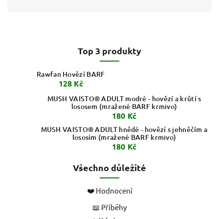
Top 3 produkty
Rawfan Hovězí BARF
128 Kč
MUSH VAISTO® ADULT modré - hovězí a krůtí s
lososem (mražené BARF krmivo)
180 Kč
MUSH VAISTO® ADULT hnědé - hovězí s jehněčím a
lososím (mražené BARF krmivo)
180 Kč
Všechno důležité
❤️ Hodnocení
📖 Příběhy