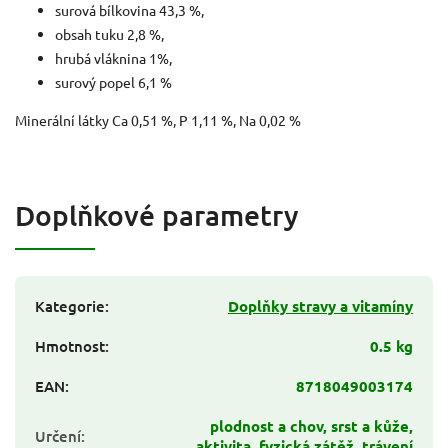
surová bílkovina 43,3 %,
obsah tuku 2,8 %,
hrubá vláknina 1%,
surový popel 6,1 %
Minerální látky Ca 0,51 %, P 1,11 %, Na 0,02 %
Doplňkové parametry
Kategorie
:
Doplňky stravy a vitamíny
Hmotnost
:
0.5 kg
EAN
:
8718049003174
plodnost a chov, srst a kůže,
Určení
:
aktivita, fyzická zátěž, trávení