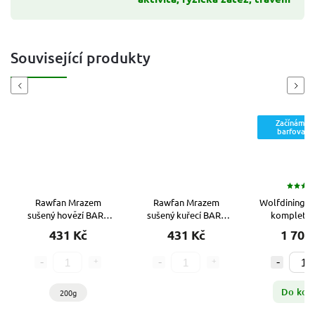
Související produkty
Previous
Next
Začínáme
barfovat
Rawfan Mrazem
Rawfan Mrazem
Wolfdining Se
sušený hovězí BARF
sušený kuřecí BARF
kompletní
kompletní
kompletní
krmivo 1
431 Kč
431 Kč
1 700
kvašenou zel
probiot
Do koš
200g