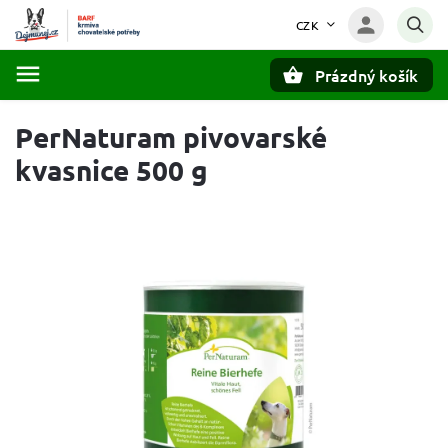
CZK
Prázdný košík
Hledat
PerNaturam pivovarské
kvasnice 500 g