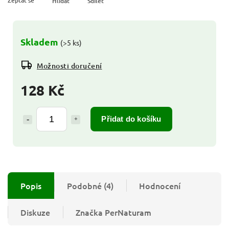
Zeptat se
Hlídat
Sdílet
Skladem
(>5 ks)
Možnosti doručení
128 Kč
Přidat do košíku
Popis
Podobné (4)
Hodnocení
Diskuze
Značka
PerNaturam