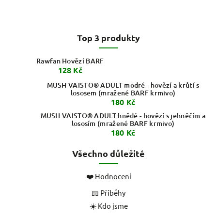
Top 3 produkty
Rawfan Hovězí BARF
128 Kč
MUSH VAISTO® ADULT modré - hovězí a krůtí s
lososem (mražené BARF krmivo)
180 Kč
MUSH VAISTO® ADULT hnědé - hovězí s jehněčím a
lososím (mražené BARF krmivo)
180 Kč
Všechno důležité
❤️ Hodnocení
📖 Příběhy
☀️ Kdo jsme