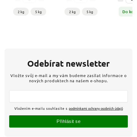
Do koš
2 kg
5 kg
2 kg
5 kg
Odebírat newsletter
Vložte svůj e-mail a my vám budeme zasílat informace o
nových produktech na našem e-shopu.
Vložením e-mailu souhlasíte s
podmínkami ochrany osobních údajů
Přihlásit se