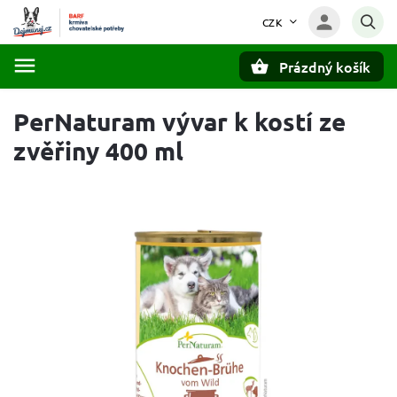
CZK
Prázdný košík
Hledat
PerNaturam vývar k kostí ze
zvěřiny 400 ml