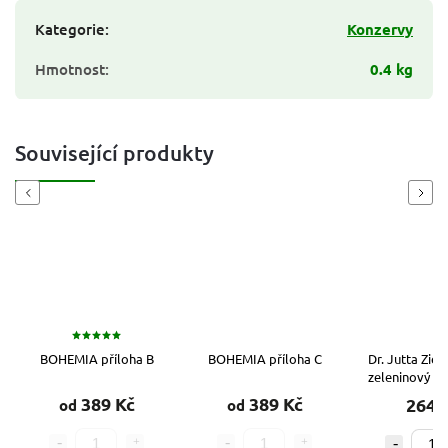
Kategorie
:
Konzervy
Hmotnost
:
0.4 kg
Související produkty
Previous
Next
BOHEMIA příloha B
BOHEMIA příloha C
Dr. Jutta Zie
zeleninový mi
g
389 Kč
389 Kč
264 
od
od