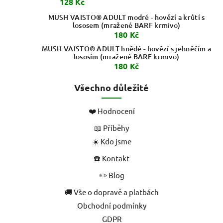
128 Kč
MUSH VAISTO® ADULT modré - hovězí a krůtí s
lososem (mražené BARF krmivo)
180 Kč
MUSH VAISTO® ADULT hnědé - hovězí s jehněčím a
lososím (mražené BARF krmivo)
180 Kč
Všechno důležité
❤️ Hodnocení
📖 Příběhy
☀️ Kdo jsme
☎️ Kontakt
✏️ Blog
🚚 Vše o dopravě a platbách
Obchodní podmínky
GDPR