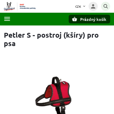
CZK
Prázdný košík
Hledat
Petler S - postroj (kšíry) pro
psa