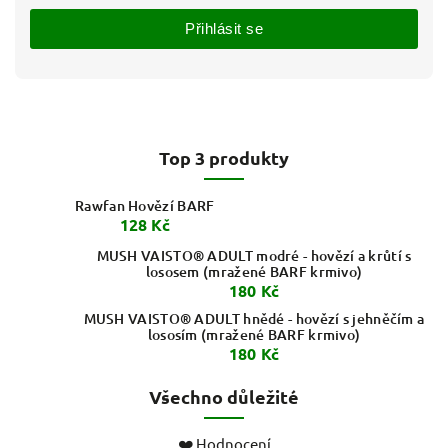
Přihlásit se
Top 3 produkty
Rawfan Hovězí BARF
128 Kč
MUSH VAISTO® ADULT modré - hovězí a krůtí s
lososem (mražené BARF krmivo)
180 Kč
MUSH VAISTO® ADULT hnědé - hovězí s jehněčím a
lososím (mražené BARF krmivo)
180 Kč
Všechno důležité
❤️ Hodnocení