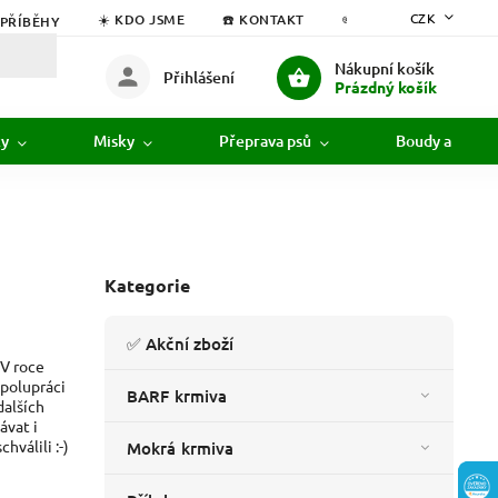
CZK
☀️ KDO JSME
☎️ KONTAKT
✏️ BLOG
 PŘÍBĚHY
🚚 VŠE O
Nákupní košík
Přihlášení
Prázdný košík
ky
Misky
Přeprava psů
Boudy a pelíšk
Kategorie
✅ Akční zboží
 V roce
spolupráci
BARF krmiva
dalších
ávat i
hválili :-)
Mokrá krmiva