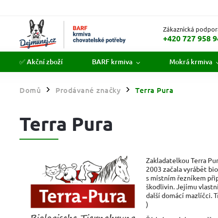
Zákaznická podpor
+420 727 958 9
✅ Akční zboží
BARF krmiva
Mokrá krmiva
Domů
Prodávané značky
Terra Pura
/
/
Terra Pura
Zakladatelkou Terra Pur
2003 začala vyrábět bio
s místním řezníkem přip
škodlivin. Jejímu vlas
další domácí mazlíčci. T
)