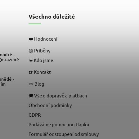
Všechno důležité
❤️ Hodnocení
📖 Příběhy
odré -
 (mražené
☀️ Kdo jsme
☎️ Kontakt
nědé -
✏️ Blog
sím
🚚 Vše o dopravě a platbách
Obchodní podmínky
GDPR
Podáváme pomocnou tlapku
Formulář odstoupení od smlouvy