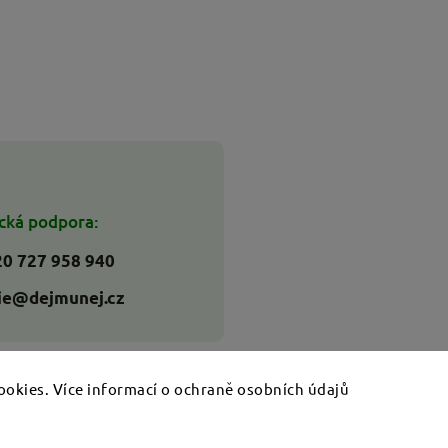
cká podpora:
0 727 958 940
ie@dejmunej.cz
ookies. Více informací o ochraně osobních údajů