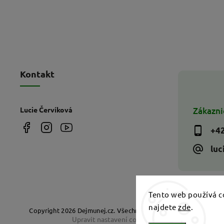
Kontakt
Lucie Červíková
Zákazni
+42
luc
Tento web používá c
najdete
zde
.
Copyright 2026
Dejmunej.cz
. Všechna práva vyhrazena.
Upravit nastavení cookies