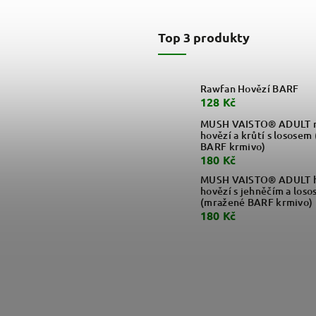
Top 3 produkty
Rawfan Hovězí BARF
128 Kč
MUSH VAISTO® ADULT m
hovězí a krůtí s lososem
BARF krmivo)
180 Kč
MUSH VAISTO® ADULT h
hovězí s jehněčím a loso
(mražené BARF krmivo)
180 Kč