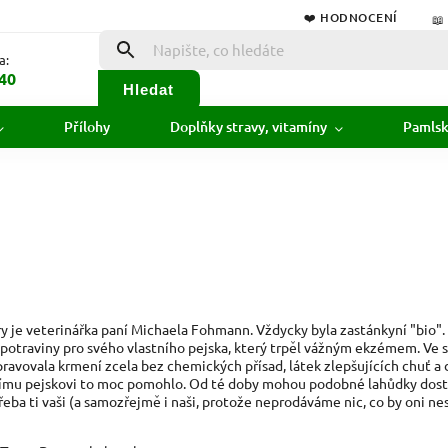
❤️ HODNOCENÍ
📖
a:
40
Hledat
Přílohy
Doplňky stravy, vitamíny
Pamls
y je veterinářka paní Michaela Fohmann. Vždycky byla zastánkyní "bio".
potraviny pro svého vlastního pejska, který trpěl vážným ekzémem. Ve 
ravovala krmení zcela bez chemických přísad, látek zlepšujících chuť a 
tnímu pejskovi to moc pomohlo. Od té doby mohou podobné lahůdky dost
řeba ti vaši (a samozřejmě i naši, protože neprodáváme nic, co by oni nesc