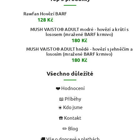
Rawfan Hovězí BARF
128 Kč
MUSH VAISTO® ADULT modré - hovězí a krůtí s
lososem (mražené BARF krmivo)
180 Kč
MUSH VAISTO® ADULT hnědé - hovězí s jehněčím a
lososím (mražené BARF krmivo)
180 Kč
Všechno důležité
❤️ Hodnocení
📖 Příběhy
☀️ Kdo jsme
☎️ Kontakt
✏️ Blog
🚚 Vše o dopravě a platbách