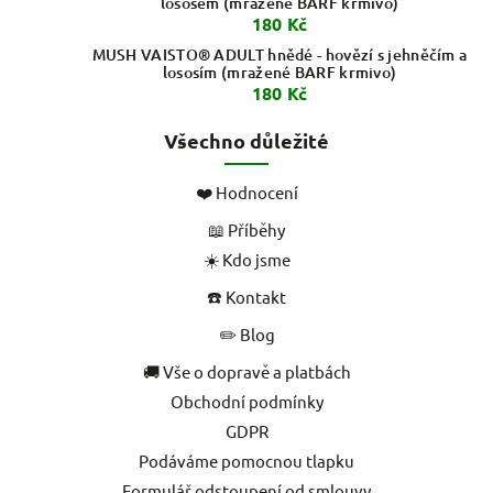
lososem (mražené BARF krmivo)
180 Kč
MUSH VAISTO® ADULT hnědé - hovězí s jehněčím a
lososím (mražené BARF krmivo)
180 Kč
Všechno důležité
❤️ Hodnocení
📖 Příběhy
☀️ Kdo jsme
☎️ Kontakt
✏️ Blog
🚚 Vše o dopravě a platbách
Obchodní podmínky
GDPR
Podáváme pomocnou tlapku
Formulář odstoupení od smlouvy