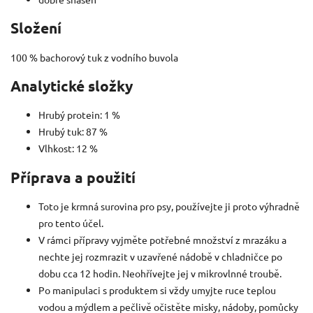
Složení
100 % bachorový tuk z vodního buvola
Analytické složky
Hrubý protein: 1 %
Hrubý tuk: 87 %
Vlhkost: 12 %
Příprava a použití
Toto je krmná surovina pro psy, používejte ji proto výhradně
pro tento účel.
V rámci přípravy vyjměte potřebné množství z mrazáku a
nechte jej rozmrazit v uzavřené nádobě v chladničce po
dobu cca 12 hodin.
Neohřívejte
jej v mikrovlnné troubě.
Po manipulaci s produktem si vždy umyjte ruce teplou
vodou a mýdlem a pečlivě očistěte misky, nádoby, pomůcky