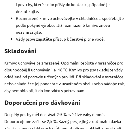
i povrchy, které s ním přišly do kontaktu, případně je
dezinfikujte.
Rozmrazené krmivo uchovávejte v chladničce a spotřebujte
podle pokynů výrobce. Již rozmrazené krmivo znovu
nezamrazujte.
Vždy psovi zajistěte přístup k čerstvé pitné vodě.
Skladování
Krmivo uchovávejte zmrazené. Optimální teplota v mrazničce pro
dlouhodobější uchovávání je -18 °C. Krmivo pro psy skladujte vždy
odděleně od potravin určených pro lidi. Při skladování v mrazničce
nebo chladničce jej ponechte v uzavřeném obalu nebo nádobě tak,
aby nemohlo přijít do kontaktu s potravinami.
Doporučení pro dávkování
Dospělý pes by měl dostávat 2-5 % své živé váhy denně.
Doporučujeme začít se 2,5 %. Každý pes je jiný a optimální dávka
závisí na mnoha faktorech (věk, metabolismus, aktivita, prostředí