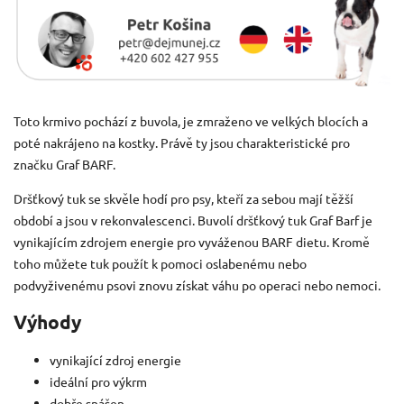
Toto krmivo pochází z buvola, je zmraženo ve velkých blocích a
poté nakrájeno na kostky. Právě ty jsou charakteristické pro
značku Graf BARF.
Dršťkový tuk se skvěle hodí pro psy, kteří za sebou mají těžší
období a jsou v rekonvalescenci. Buvolí dršťkový tuk Graf Barf je
vynikajícím zdrojem energie pro vyváženou BARF dietu. Kromě
toho můžete tuk použít k pomoci oslabenému nebo
podvyživenému psovi znovu získat váhu po operaci nebo nemoci.
Výhody
vynikající zdroj energie
ideální pro výkrm
dobře snášen