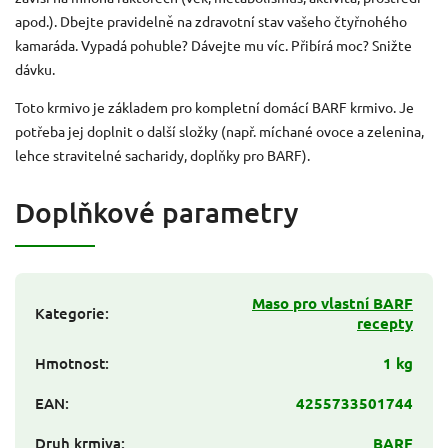
apod.). Dbejte pravidelně na zdravotní stav vašeho čtyřnohého
kamaráda. Vypadá pohuble? Dávejte mu víc. Přibírá moc? Snižte
dávku.
Toto krmivo je základem pro kompletní domácí BARF krmivo. Je
potřeba jej doplnit o další složky (např. míchané ovoce a zelenina,
lehce stravitelné sacharidy, doplňky pro BARF).
Doplňkové parametry
Maso pro vlastní BARF
Kategorie
:
recepty
Hmotnost
:
1 kg
EAN
:
4255733501744
Druh krmiva
:
BARF