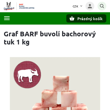
CZK
Prázdný košík
Hledat
Graf BARF buvolí bachorový
tuk 1 kg