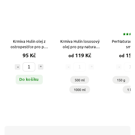
Krmiva Hulín olej z
Krmiva Hulín lososový
PerNaturam 
ostropestřce pro psy
olej pro psy natural
směs
500 ml
extra
95 Kč
119 Kč
150
od
od
Do košíku
500 ml
150 g
1000 ml
1 kg