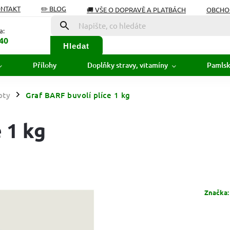
ONTAKT
✏️ BLOG
🚚 VŠE O DOPRAVĚ A PLATBÁCH
OBCHO
Í OD SMLOUVY
SLOVNÍK POJMŮ
a:
40
Hledat
Přílohy
Doplňky stravy, vitamíny
Pamls
pty
Graf BARF buvolí plíce 1 kg
/
 1 kg
Značka