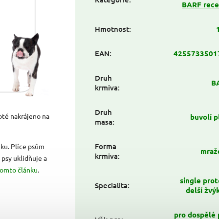
BARF rece
Hmotnost
:
EAN
:
4255733501
Druh
B
krmiva
:
Druh
oté nakrájeno na
buvolí p
masa
:
Forma
uku. Plíce psům
mraž
krmiva
:
 psy uklidňuje a
tomto článku
.
single prot
Specialita
:
delší žvý
pro dospělé 