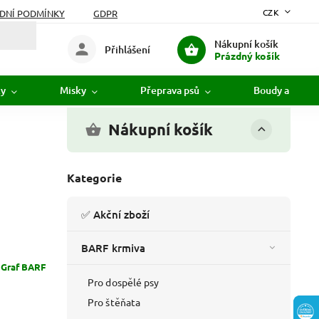
CZK
DNÍ PODMÍNKY
GDPR
Nákupní košík
Přihlášení
Prázdný košík
ky
Misky
Přeprava psů
Boudy a pelíšk
Nákupní košík
Kategorie
✅ Akční zboží
BARF krmiva
:
Graf BARF
Pro dospělé psy
Pro štěňata