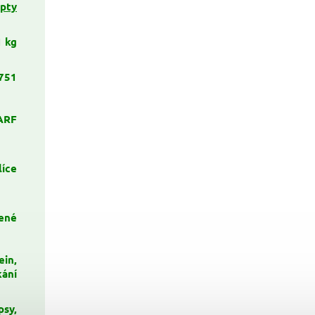
pty
1 kg
751
ARF
líce
ené
ein,
kání
psy,