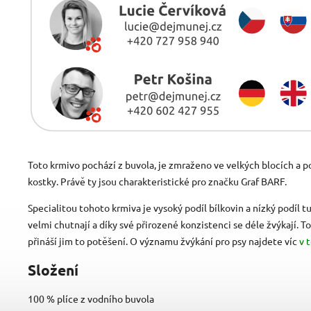
Toto krmivo pochází z buvola, je zmraženo ve velkých blocích a p
kostky. Právě ty jsou charakteristické pro značku Graf BARF.
Specialitou tohoto krmiva je vysoký podíl bílkovin a nízký podíl t
velmi chutnají a díky své přirozené konzistenci se déle žvýkají. To
přináší jim to potěšení. O významu žvýkání pro psy najdete víc
v 
Složení
100 % plíce z vodního buvola