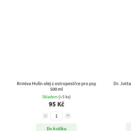
Krmiva Hulín olej z ostropestřce pro psy
Dr. Jutta
500 ml
Skladem
(>5 ks)
95 Kč
Do košíku