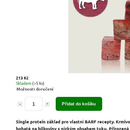
213 Kč
Skladem
(>5 ks)
Možnosti doručení
Přidat do košíku
Single protein základ pro vlastní BARF recepty. Krmiv
bohaté na bílkoviny s nízkým obsahem tuku. Přirozená