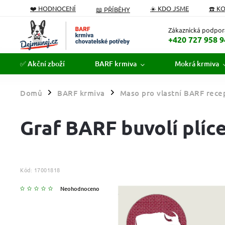
❤️ HODNOCENÍ
☀️ KDO JSME
☎️ K
📖 PŘÍBĚHY
PODÁVÁME POMOCNOU TLAPKU
FORMULÁŘ ODSTOUPEN
Zákaznická podpor
+420 727 958 9
✅ Akční zboží
BARF krmiva
Mokrá krmiva
Domů
BARF krmiva
Maso pro vlastní BARF rece
/
/
Graf BARF buvolí plíce
Kód:
17001818
Neohodnoceno