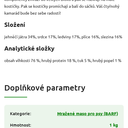
kostičky. Pak se kostičky promíchají a balí do sáčků. Váš čtyřnohý
kamarád bude bez sebe radostí!
Složení
jehněčí játra 34%, srdce 17%, ledviny 17%, plíce 16%, slezina 16%
Analytické složky
obsah vlhkosti 76 %, hrubý protein 18 %, tuk 5 %, hrubý popel 1 %
Doplňkové parametry
Kategorie
:
Mražené maso pro psy (BARF)
Hmotnost
:
1 kg