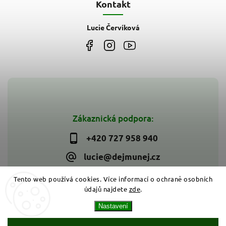
Kontakt
Lucie Červíková
Zákaznická podpora:
+420 727 958 940
lucie@dejmunej.cz
Tento web používá cookies. Více informací o ochraně osobních
údajů najdete
zde
.
Copyright 2026
Dejmunej.cz
. Všechna práva vyhrazena.
Nastavení
Upravit nastavení cookies
Vytvořil
Shoptet
| Design
Shoptak.cz