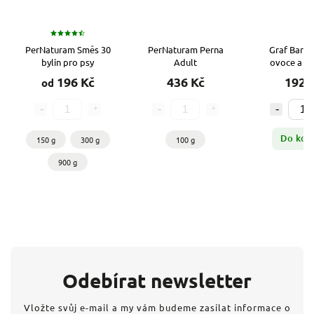
PerNaturam Směs 30
PerNaturam Perna
Graf Barf
bylin pro psy
Adult
ovoce a ze
196 Kč
436 Kč
192 
od
Do koš
150 g
300 g
100 g
900 g
Odebírat newsletter
Vložte svůj e-mail a my vám budeme zasílat informace o