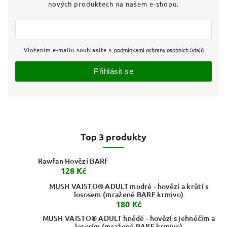
nových produktech na našem e-shopu.
Vložením e-mailu souhlasíte s
podmínkami ochrany osobních údajů
Přihlásit se
Top 3 produkty
Rawfan Hovězí BARF
128 Kč
MUSH VAISTO® ADULT modré - hovězí a krůtí s
lososem (mražené BARF krmivo)
180 Kč
MUSH VAISTO® ADULT hnědé - hovězí s jehněčím a
lososím (mražené BARF krmivo)