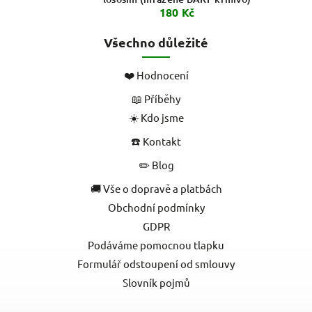
180 Kč
Všechno důležité
❤️ Hodnocení
📖 Příběhy
☀️ Kdo jsme
☎️ Kontakt
✏️ Blog
🚚 Vše o dopravě a platbách
Obchodní podmínky
GDPR
Podáváme pomocnou tlapku
Formulář odstoupení od smlouvy
Slovník pojmů