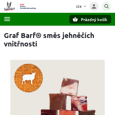
CZK
Prázdný košík
Hledat
Graf Barf® směs jehněčích
vnitřností