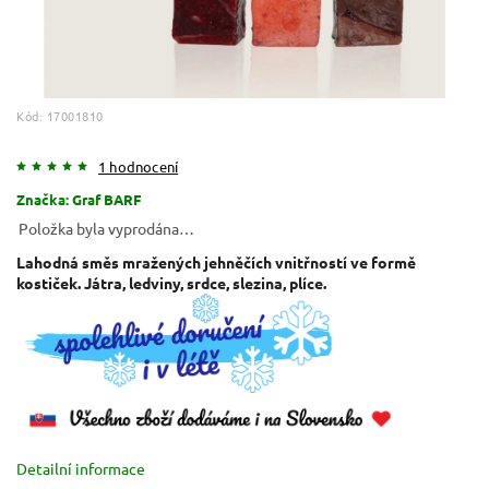
Kód:
17001810
1 hodnocení
Značka:
Graf BARF
Položka byla vyprodána…
Lahodná směs mražených jehněčích vnitřností ve formě
kostiček. Játra, ledviny, srdce, slezina, plíce.
Detailní informace