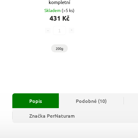
kompletní
Skladem
(>5 ks)
431 Kč
200g
Popis
Podobné (10)
Značka
PerNaturam