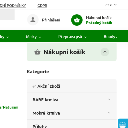
CZK
DNÍ PODMÍNKY
GDPR
Nákupní košík
Přihlášení
Prázdný košík
ky
Misky
Přeprava psů
Boudy a pelíš
Nákupní košík
Kategorie
✅ Akční zboží
BARF krmiva
erNaturam
Mokrá krmiva
Přílohy