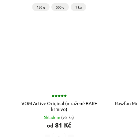
150 g
500 g
1 kg
VOM Active Original (mražené BARF
Rawfan Mr
krmivo)
Skladem
(>5 ks)
81 Kč
od