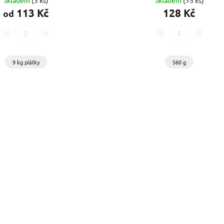
Skladem
(3 ks)
Skladem
(>5 ks)
113 Kč
128 Kč
od
9 kg plátky
560 g