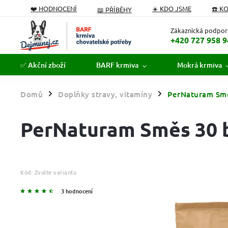
❤️ HODNOCENÍ
☀️ KDO JSME
☎️ K
📖 PŘÍBĚHY
PODÁVÁME POMOCNOU TLAPKU
FORMULÁŘ ODSTOUPEN
Zákaznická podpor
+420 727 958 9
✅ Akční zboží
BARF krmiva
Mokrá krmiva
Domů
Doplňky stravy, vitamíny
PerNaturam Smě
/
/
PerNaturam Směs 30 b
Kód:
Zvolte variantu
3 hodnocení