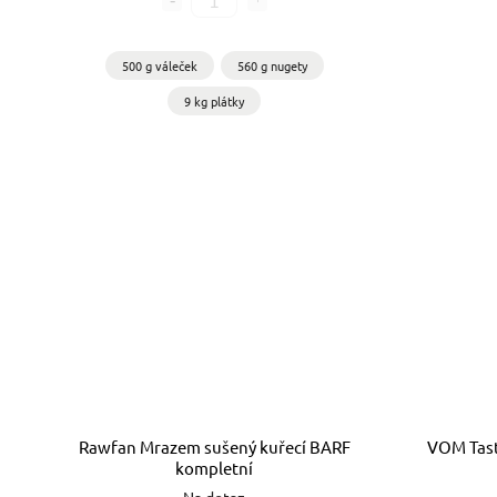
500 g váleček
560 g nugety
9 kg plátky
Rawfan Mrazem sušený kuřecí BARF
VOM Tast
kompletní