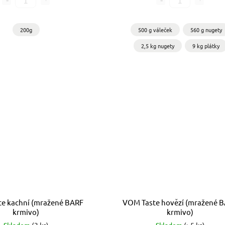
200g
500 g váleček
560 g nugety
2,5 kg nugety
9 kg plátky
e kachní (mražené BARF
VOM Taste hovězí (mražené 
krmivo)
krmivo)