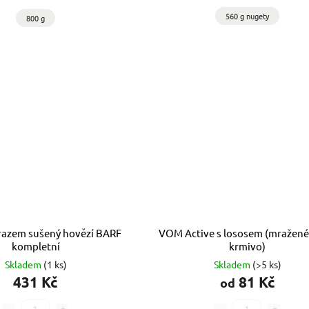
560 g nugety
800 g
azem sušený hovězí BARF
VOM Active s lososem (mražen
kompletní
krmivo)
Skladem
(1 ks)
Skladem
(>5 ks)
431 Kč
81 Kč
od