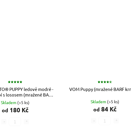
TO® PUPPY ledově modré -
VOM Puppy (mražené BARF kr
bí s lososem (mražené BARF
krmivo)
Skladem
(>5 ks)
Skladem
(>5 ks)
84 Kč
180 Kč
od
od