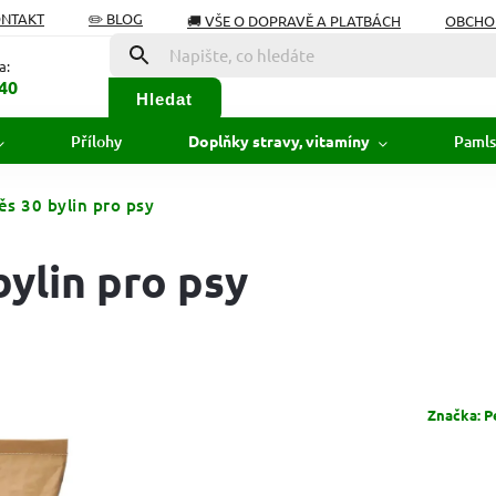
ONTAKT
✏️ BLOG
🚚 VŠE O DOPRAVĚ A PLATBÁCH
OBCHO
Í OD SMLOUVY
SLOVNÍK POJMŮ
a:
40
Hledat
Přílohy
Pamls
Doplňky stravy, vitamíny
s 30 bylin pro psy
ylin pro psy
Značka:
P