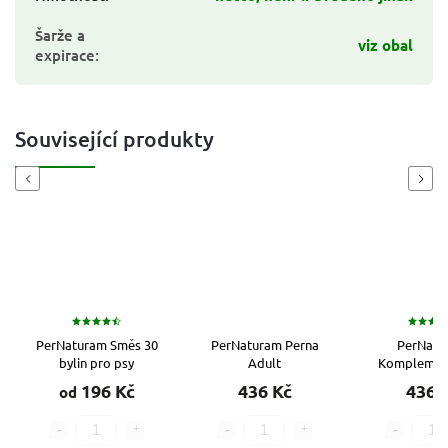
Šarže a
viz obal
expirace
:
Související produkty
Previous
Next
PerNaturam Směs 30
PerNaturam Perna
PerNatu
bylin pro psy
Adult
Komplement
196 Kč
436 Kč
436 
od