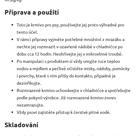
Příprava a použití
Toto je krmivo pro psy, používejte jej proto výhradně pro
tento účel.
V rámci přípravy vyjměte potřebné množství z mrazáku a
nechte jej rozmrazit v uzavřené nádobě v chladničce po
dobu cca 12 hodin.
Neohřívejte
jej v mikrovlnné troubě.
Po manipulaci s produktem si vždy umyjte ruce teplou
vodou a mýdlem a pečlivě očistěte misky, nádoby, pomůcky
i povrchy, které s ním přišly do kontaktu, případně je
dezinfikujte.
Rozmrazené krmivo uchovávejte v chladničce a spotřebujte
podle pokynů výrobce. Již rozmrazené krmivo znovu
nezamrazujte.
Vždy psovi zajistěte přístup k čerstvé pitné vodě.
Skladování