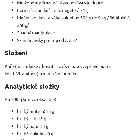
Mražené = přirozeně si zachovává vše dobré
Forma "salámku" nebo nuget - á 21 g
Ideální velikost a váha balení od 500 g do 9 kg / 36 bloků á
250g/
Snadná manipulace
Skandinávský přístup od A do Z
Složení
Kuře (maso, kůže a kosti) , hovězí maso, vepřové maso,
kosti. Vitamínový a minerální premix.
Analytické složky
Na 100 g krmivo obsahuje:
hrubý protein: 15 g
hrubý tuk: 18 g
hrubý popel: 3 g
hrubá vláknina: 0 g