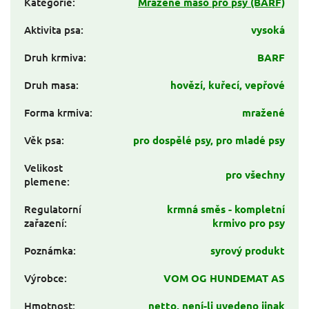
Kategorie
:
Mražené maso pro psy (BARF)
Aktivita psa
:
vysoká
Druh krmiva
:
BARF
Druh masa
:
hovězí, kuřecí, vepřové
Forma krmiva
:
mražené
Věk psa
:
pro dospělé psy, pro mladé psy
Velikost
pro všechny
plemene
:
Regulatorní
krmná směs - kompletní
zařazení
:
krmivo pro psy
Poznámka
:
syrový produkt
Výrobce
:
VOM OG HUNDEMAT AS
Hmotnost
:
netto, není-li uvedeno jinak