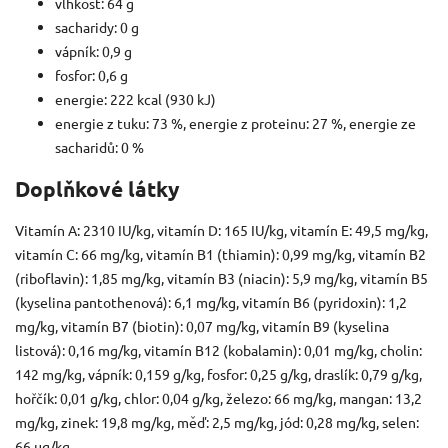
vlhkost: 64 g
sacharidy: 0 g
vápník: 0,9 g
fosfor: 0,6 g
energie: 222 kcal (930 kJ)
energie z tuku: 73 %, energie z proteinu: 27 %, energie ze
sacharidů: 0 %
Doplňkové látky
Vitamín A: 2310 IU/kg, vitamín D: 165 IU/kg, vitamín E: 49,5 mg/kg,
vitamín C: 66 mg/kg, vitamín B1 (thiamin): 0,99 mg/kg, vitamín B2
(riboflavin): 1,85 mg/kg, vitamín B3 (niacin): 5,9 mg/kg, vitamín B5
(kyselina pantothenová): 6,1 mg/kg, vitamín B6 (pyridoxin): 1,2
mg/kg, vitamín B7 (biotin): 0,07 mg/kg, vitamín B9 (kyselina
listová): 0,16 mg/kg, vitamín B12 (kobalamin): 0,01 mg/kg, cholin:
142 mg/kg, vápník: 0,159 g/kg, fosfor: 0,25 g/kg, draslík: 0,79 g/kg,
hořčík: 0,01 g/kg, chlor: 0,04 g/kg, železo: 66 mg/kg, mangan: 13,2
mg/kg, zinek: 19,8 mg/kg, měď: 2,5 mg/kg, jód: 0,28 mg/kg, selen:
66 µg/kg.