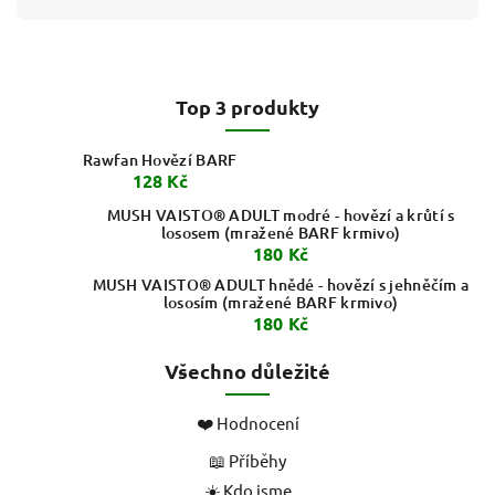
Top 3 produkty
Rawfan Hovězí BARF
128 Kč
MUSH VAISTO® ADULT modré - hovězí a krůtí s
lososem (mražené BARF krmivo)
180 Kč
MUSH VAISTO® ADULT hnědé - hovězí s jehněčím a
lososím (mražené BARF krmivo)
180 Kč
Všechno důležité
❤️ Hodnocení
📖 Příběhy
☀️ Kdo jsme