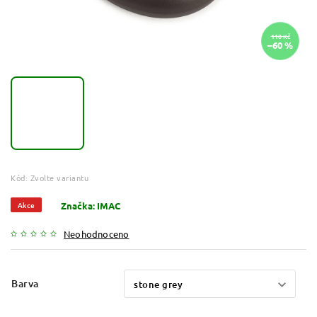
110 Kč
–60 %
Kód:
Zvolte variantu
Akce
Značka:
IMAC
Neohodnoceno
Barva