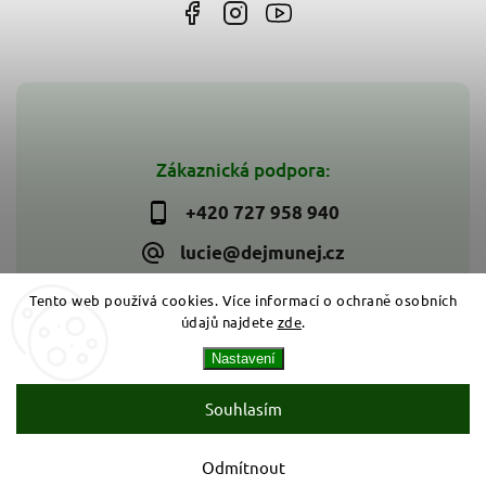
Zákaznická podpora:
+420 727 958 940
lucie@dejmunej.cz
Tento web používá cookies. Více informací o ochraně osobních
údajů najdete
zde
.
Copyright 2026
Dejmunej.cz
. Všechna práva vyhrazena.
Nastavení
Upravit nastavení cookies
Vytvořil
Shoptet
| Design
Shoptak.cz
Souhlasím
Odmítnout