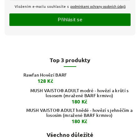
Vložením e-mailu souhlasíte s
podmínkami ochrany osobních údajů
Přihlásit se
Top 3 produkty
Rawfan Hovězí BARF
128 Kč
MUSH VAISTO® ADULT modré - hovězí a krůtí s
lososem (mražené BARF krmivo)
180 Kč
MUSH VAISTO® ADULT hnědé - hovězí s jehněčím a
lososím (mražené BARF krmivo)
180 Kč
Všechno důležité