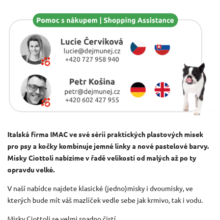
Italská firma IMAC ve své sérii praktických plastových misek
pro psy a kočky kombinuje jemné linky a nové pastelové barvy.
Misky Ciottoli nabízíme v řadě velikostí od malých až po ty
opravdu velké.
V naší nabídce najdete klasické (jedno)misky i dvoumisky, ve
kterých bude mít váš mazlíček vedle sebe jak krmivo, tak i vodu.
Misky Ciottoli se velmi snadno čistí.