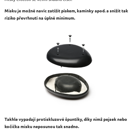
Misku je možné navíc zatížit pískem, kamínky apod. a snížit tak
riziko převrhnutí na úplné minimum.
Takhle vypadají protiskluzové špuntíky, díky nimž pejsek nebo
kočička misku neposunou tak snadno.