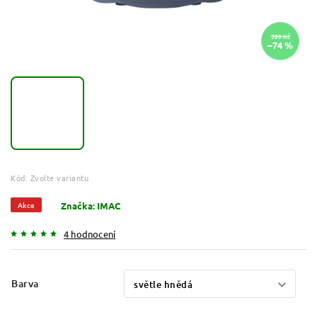
399 Kč
–74 %
Kód:
Zvolte variantu
Akce
Značka:
IMAC
4 hodnocení
Barva