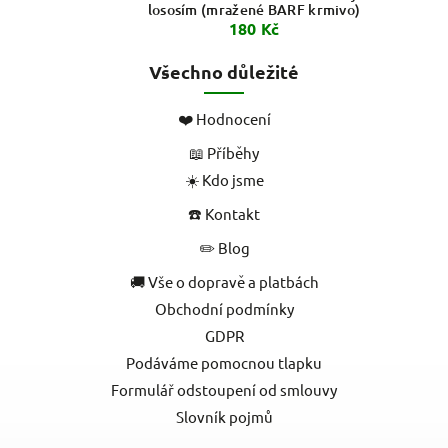
lososím (mražené BARF krmivo)
180 Kč
Všechno důležité
❤️ Hodnocení
📖 Příběhy
☀️ Kdo jsme
☎️ Kontakt
✏️ Blog
🚚 Vše o dopravě a platbách
Obchodní podmínky
GDPR
Podáváme pomocnou tlapku
Formulář odstoupení od smlouvy
Slovník pojmů