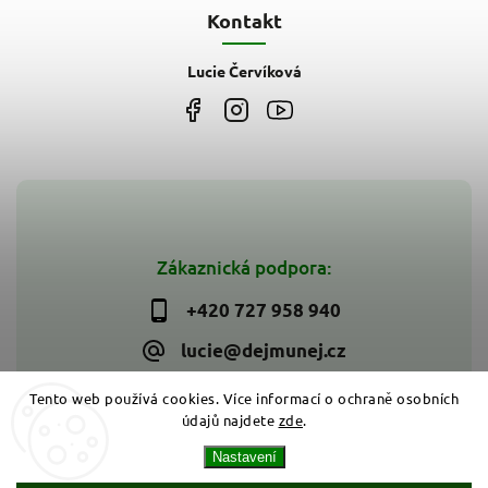
Kontakt
Lucie Červíková
Zákaznická podpora:
+420 727 958 940
lucie@dejmunej.cz
Tento web používá cookies. Více informací o ochraně osobních
údajů najdete
zde
.
Copyright 2026
Dejmunej.cz
. Všechna práva vyhrazena.
Nastavení
Upravit nastavení cookies