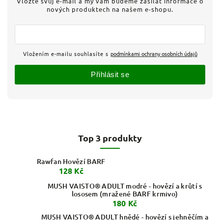
Vložte svůj e-mail a my vám budeme zasílat informace o
nových produktech na našem e-shopu.
Vložením e-mailu souhlasíte s
podmínkami ochrany osobních údajů
Přihlásit se
Top 3 produkty
Rawfan Hovězí BARF
128 Kč
MUSH VAISTO® ADULT modré - hovězí a krůtí s
lososem (mražené BARF krmivo)
180 Kč
MUSH VAISTO® ADULT hnědé - hovězí s jehněčím a