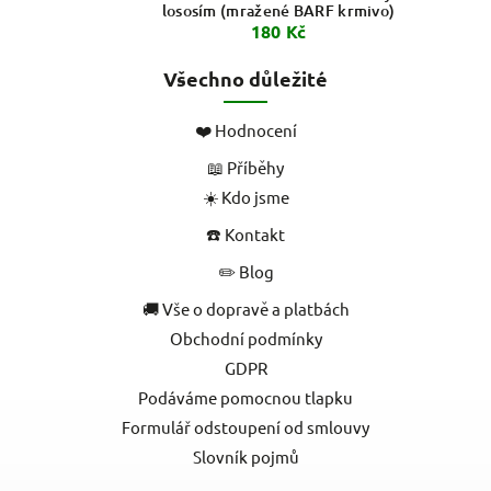
lososím (mražené BARF krmivo)
180 Kč
Všechno důležité
❤️ Hodnocení
📖 Příběhy
☀️ Kdo jsme
☎️ Kontakt
✏️ Blog
🚚 Vše o dopravě a platbách
Obchodní podmínky
GDPR
Podáváme pomocnou tlapku
Formulář odstoupení od smlouvy
Slovník pojmů