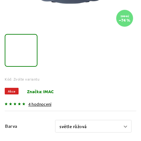
399 Kč
–74 %
Kód:
Zvolte variantu
Akce
Značka:
IMAC
4 hodnocení
Barva