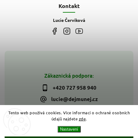
Kontakt
Lucie Červíková
Zákaznická podpora:
+420 727 958 940
lucie@dejmunej.cz
Tento web používá cookies. Více informací o ochraně osobních
údajů najdete
zde
.
Copyright 2026
Dejmunej.cz
. Všechna práva vyhrazena.
Nastavení
Upravit nastavení cookies