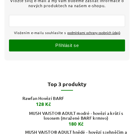
Vložte svůj e-mail a my vám budeme zasílat informace o
nových produktech na našem e-shopu.
Vložením e-mailu souhlasíte s
podmínkami ochrany osobních údajů
Přihlásit se
Top 3 produkty
Rawfan Hovězí BARF
128 Kč
MUSH VAISTO® ADULT modré - hovězí a krůtí s
lososem (mražené BARF krmivo)
180 Kč
MUSH VAISTO® ADULT hnědé - hovězí s jehněčím a