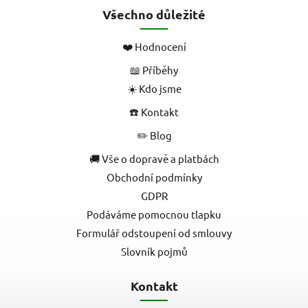
Všechno důležité
❤️ Hodnocení
📖 Příběhy
☀️ Kdo jsme
☎️ Kontakt
✏️ Blog
🚚 Vše o dopravě a platbách
Obchodní podmínky
GDPR
Podáváme pomocnou tlapku
Formulář odstoupení od smlouvy
Slovník pojmů
Kontakt