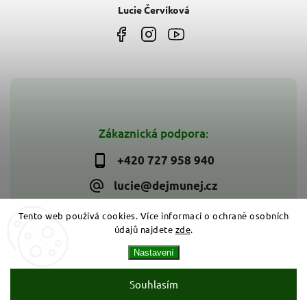
Lucie Červíková
Zákaznická podpora:
+420 727 958 940
lucie@dejmunej.cz
Tento web používá cookies. Více informací o ochraně osobních
údajů najdete
zde
.
Copyright 2026
Dejmunej.cz
. Všechna práva vyhrazena.
Nastavení
Upravit nastavení cookies
Vytvořil
Shoptet
| Design
Shoptak.cz
Souhlasím