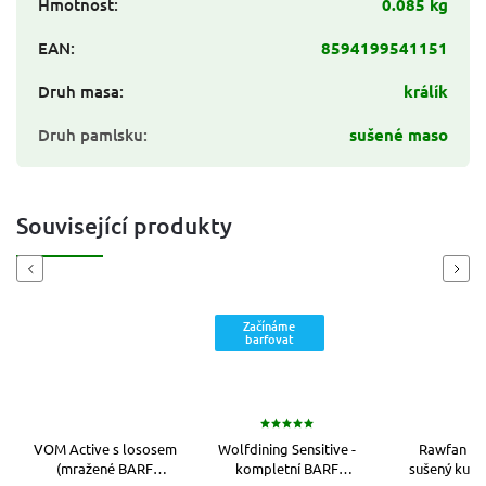
Hmotnost
:
0.085 kg
EAN
:
8594199541151
Druh masa
:
králík
Druh pamlsku
:
sušené maso
Související produkty
Previous
Next
Začínáme
barfovat
VOM Active s lososem
Wolfdining Sensitive -
Rawfan M
(mražené BARF
kompletní BARF
sušený kuře