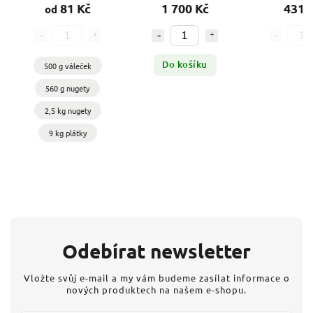
krmivo)
krmivo 10 kg
s
komple
81 Kč
1 700 Kč
431 
od
kvašenou zeleninou a
probiotiky
Do košíku
500 g váleček
560 g nugety
2,5 kg nugety
9 kg plátky
Odebírat newsletter
Vložte svůj e-mail a my vám budeme zasílat informace o
nových produktech na našem e-shopu.