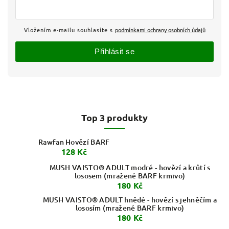
Vložením e-mailu souhlasíte s
podmínkami ochrany osobních údajů
Přihlásit se
Top 3 produkty
Rawfan Hovězí BARF
128 Kč
MUSH VAISTO® ADULT modré - hovězí a krůtí s
lososem (mražené BARF krmivo)
180 Kč
MUSH VAISTO® ADULT hnědé - hovězí s jehněčím a
lososím (mražené BARF krmivo)
180 Kč