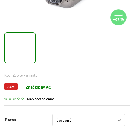
483 Kč
–69 %
Kód:
Zvolte variantu
Akce
Značka:
IMAC
Neohodnoceno
Barva