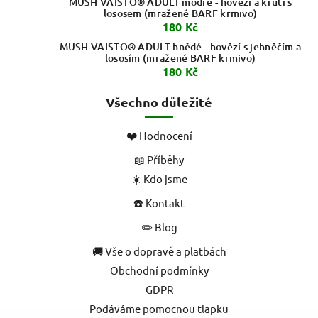
MUSH VAISTO® ADULT modré - hovězí a krůtí s
lososem (mražené BARF krmivo)
180 Kč
MUSH VAISTO® ADULT hnědé - hovězí s jehněčím a
lososím (mražené BARF krmivo)
180 Kč
Všechno důležité
❤️ Hodnocení
📖 Příběhy
☀️ Kdo jsme
☎️ Kontakt
✏️ Blog
🚚 Vše o dopravě a platbách
Obchodní podmínky
GDPR
Podáváme pomocnou tlapku