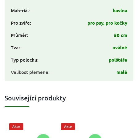
Materiál
:
bavlna
Pro zvíře
:
pro psy, pro kočky
Průměr
:
50 cm
Tvar
:
oválné
Typ pelechu
:
polštáře
Velikost plemene
:
malé
Související produkty
Akce
Akce