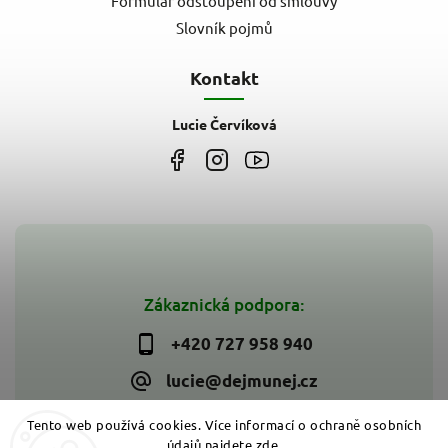
Formulář odstoupení od smlouvy
Slovník pojmů
Kontakt
Lucie Červíková
Zákaznická podpora:
+420 727 958 940
lucie@dejmunej.cz
Tento web používá cookies. Více informací o ochraně osobních
údajů najdete
zde
.