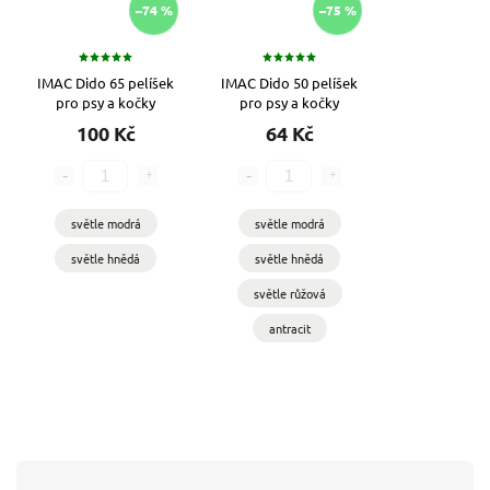
–74 %
–75 %
IMAC Dido 65 pelíšek
IMAC Dido 50 pelíšek
pro psy a kočky
pro psy a kočky
100 Kč
64 Kč
světle modrá
světle modrá
světle hnědá
světle hnědá
světle růžová
antracit