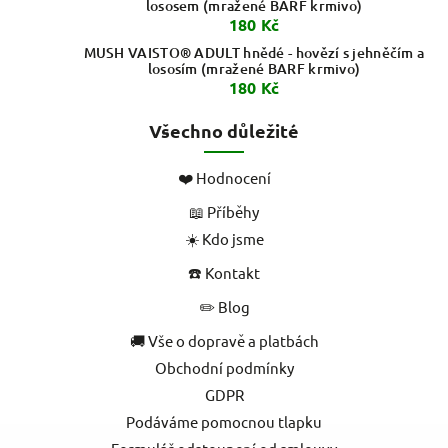
lososem (mražené BARF krmivo)
180 Kč
MUSH VAISTO® ADULT hnědé - hovězí s jehněčím a
lososím (mražené BARF krmivo)
180 Kč
Všechno důležité
❤️ Hodnocení
📖 Příběhy
☀️ Kdo jsme
☎️ Kontakt
✏️ Blog
🚚 Vše o dopravě a platbách
Obchodní podmínky
GDPR
Podáváme pomocnou tlapku