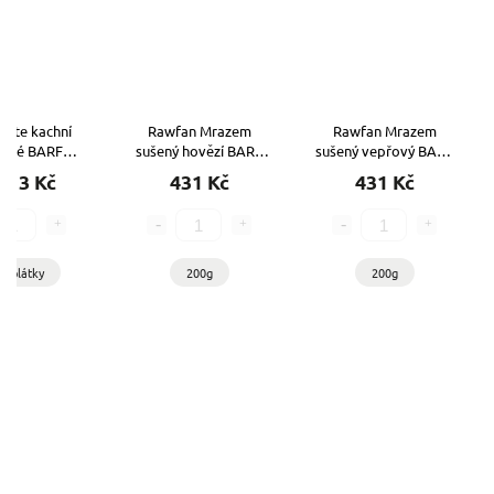
ste kachní
Rawfan Mrazem
Rawfan Mrazem
žené BARF
sušený hovězí BARF
sušený vepřový BARF
rmivo)
kompletní
kompletní
113 Kč
431 Kč
431 Kč
kg plátky
200g
200g