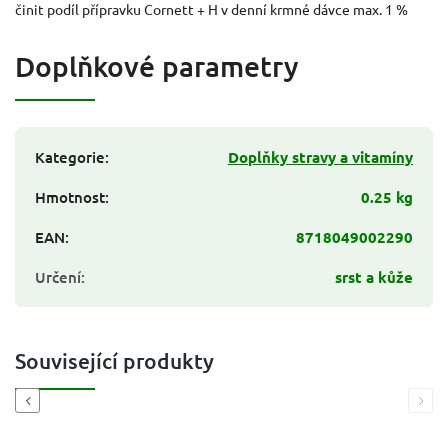
činit podíl přípravku Cornett + H v denní krmné dávce max. 1 %
Doplňkové parametry
Kategorie
:
Doplňky stravy a vitamíny
Hmotnost
:
0.25 kg
EAN
:
8718049002290
Určení
:
srst a kůže
Související produkty
Previous
Next