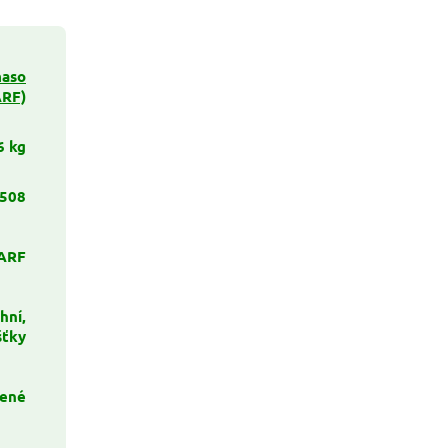
maso
ARF)
6 kg
508
ARF
hní,
šťky
ené