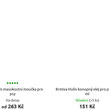
m masokostní moučka pro
Krmiva Hulín konopný olej pro p
psy
ml
Na dotaz
Skladem
(>5 ks)
263 Kč
151 Kč
od