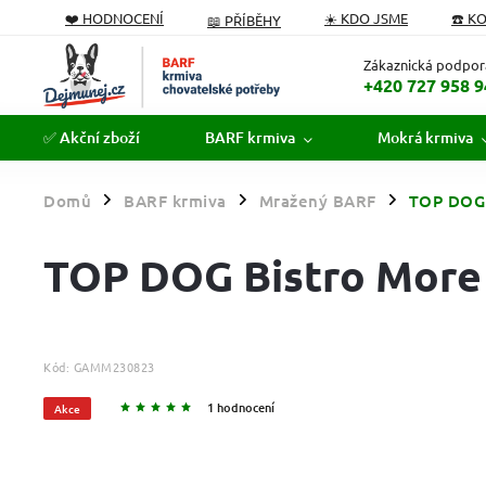
❤️ HODNOCENÍ
☀️ KDO JSME
☎️ K
📖 PŘÍBĚHY
PODÁVÁME POMOCNOU TLAPKU
FORMULÁŘ ODSTOUPEN
Zákaznická podpor
+420 727 958 9
✅ Akční zboží
BARF krmiva
Mokrá krmiva
Domů
BARF krmiva
Mražený BARF
TOP DOG 
/
/
/
TOP DOG Bistro More
Kód:
GAMM230823
1 hodnocení
Akce