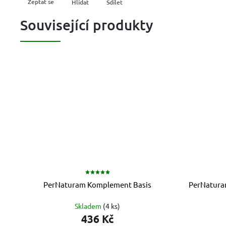
Zeptat se
Hlídat
Sdílet
Související produkty
PerNaturam Komplement Basis
PerNatura
Skladem
(4 ks)
436 Kč