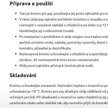
Příprava a použití
Toto je krmivo pro psy, používejte jej proto výhradně pro t
V rámci přípravy vyjměte potřebné množství z mrazáku a n
rozmrazit v uzavřené nádobě v chladničce po dobu cca 12 
Neohřívejte
jej v mikrovlnné troubě.
Po manipulaci s produktem si vždy umyjte ruce teplou vo
pečlivě očistěte misky, nádoby, pomůcky i povrchy, které s 
kontaktu, případně je dezinfikujte.
Rozmrazené krmivo uchovávejte v chladničce a spotřebuj
výrobce. Již rozmrazené krmivo znovu nezamrazujte.
Vždy psovi zajistěte přístup k čerstvé pitné vodě.
Skladování
Krmivo uchovávejte zmrazené. Optimální teplota v mrazničce pr
uchovávání je -18 °C. Krmivo pro psy skladujte vždy odděleně od 
určených pro lidi. Při skladování v mrazničce nebo chladničce jej
uzavřeném obalu nebo nádobě tak, aby nemohlo přijít do kontakt