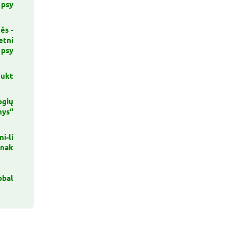
 psy
ěs -
etní
 psy
dukt
ogių
nys“
í-li
inak
obal