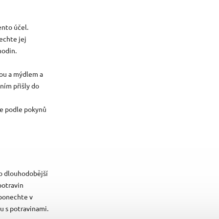
ento účel.
echte jej
hodin.
dou a mýdlem a
ním přišly do
te podle pokynů
o dlouhodobější
potravin
 ponechte v
u s potravinami.