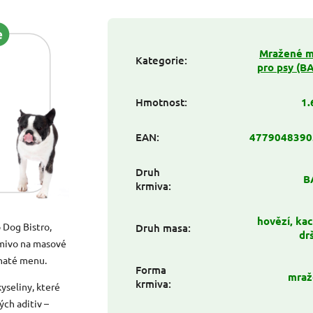
Mražené 
Kategorie
:
pro psy (B
Hmotnost
:
1.
EAN
:
4779048390
Druh
B
krmiva
:
hovězí, kac
Dog Bistro,
Druh masa
:
dr
krmivo na masové
ohaté menu.
Forma
mraž
krmiva
:
yseliny, které
ých aditiv –