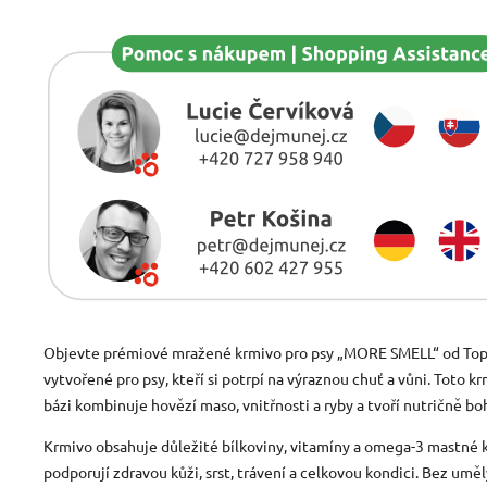
Objevte prémiové mražené krmivo pro psy „MORE SMELL“ od Top 
vytvořené pro psy, kteří si potrpí na výraznou chuť a vůni. Toto 
bázi kombinuje hovězí maso, vnitřnosti a ryby a tvoří nutričně b
Krmivo obsahuje důležité bílkoviny, vitamíny a omega-3 mastné k
podporují zdravou kůži, srst, trávení a celkovou kondici. Bez uměl