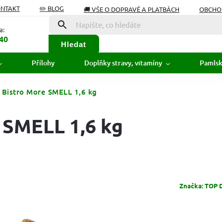
ONTAKT
✏️ BLOG
🚚 VŠE O DOPRAVĚ A PLATBÁCH
OBCHO
Í OD SMLOUVY
SLOVNÍK POJMŮ
a:
40
Hledat
Přílohy
Doplňky stravy, vitamíny
Pamls
Bistro More SMELL 1,6 kg
 SMELL 1,6 kg
Značka:
TOP 