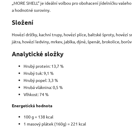
„MORE SMELL“ je ideální volbou pro obohacení jídelníčku vašeho 
a hodnotné suroviny.
Složení
Hovězí dršťky, kachní trupy, hovězí plíce, baltské šproty, hovězí s
játra, hovězí ledviny, mrkev, jablka, dýně, špenát, brokolice, borův
Analytické složky
Hrubý protein: 13,7 %
Hrubý tuk: 9,1 %
Hrubý popel: 3,3 %
Hrubá vláknina: 0,5 %
Vlhkost: 74 %
Energetická hodnota
100 g = 138 kcal
1 masový plátek (160g) = 221 kcal