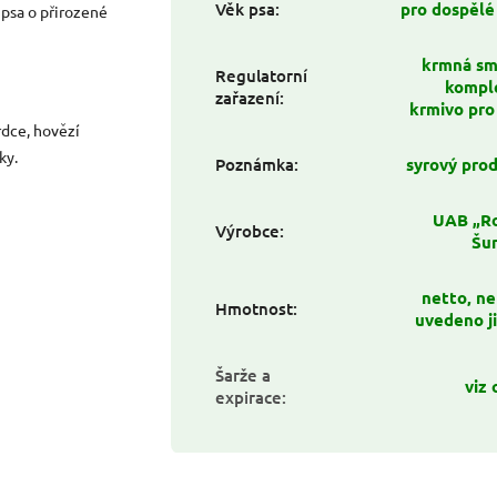
Věk psa
:
pro dospělé
psa o přirozené
krmná sm
Regulatorní
kompl
zařazení
:
krmivo pro
rdce, hovězí
ky.
Poznámka
:
syrový pro
UAB „R
Výrobce
:
Šu
netto, nen
Hmotnost
:
uvedeno j
Šarže a
viz 
expirace
: