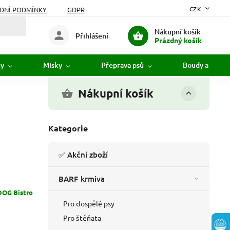
CZK
DNÍ PODMÍNKY
GDPR
Nákupní košík
Přihlášení
Prázdný košík
ky
Misky
Přeprava psů
Boudy a pelíšk
Nákupní košík
Kategorie
✅ Akční zboží
BARF krmiva
DOG Bistro
Pro dospělé psy
Pro štěňata